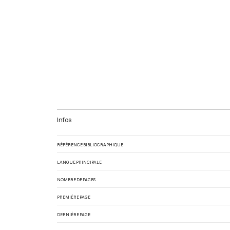
Infos
RÉFÉRENCE BIBLIOGRAPHIQUE
LANGUE PRINCIPALE
NOMBRE DE PAGES
PREMIÈRE PAGE
DERNIÈRE PAGE