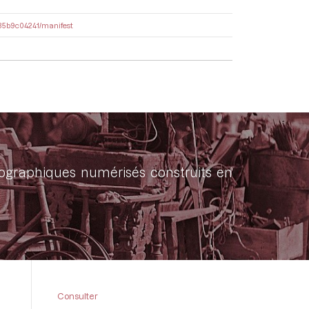
9a35b9c04241/manifest
onographiques numérisés construits en
Consulter