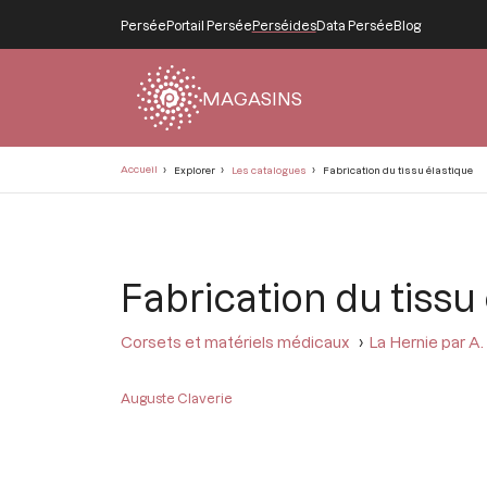
Persée
Portail Persée
Perséides
Data Persée
Blog
MAGASINS
Fil
Accueil
Explorer
Les catalogues
Fabrication du tissu élastique
d'Ariane
Fabrication du tissu
Corsets et matériels médicaux
La Hernie par A.
Auguste Claverie