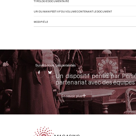
TYPOLOGIE DOCUMENTAIRE
URI DU MANIFEST IIIF DU VOLUME CONTENANT LE DOCUMENT
MODIFIÉ LE
Suivez-nous
Les perséides
Un dispositif pensé par Pers
partenariat avec des équipes 
En savoir plus