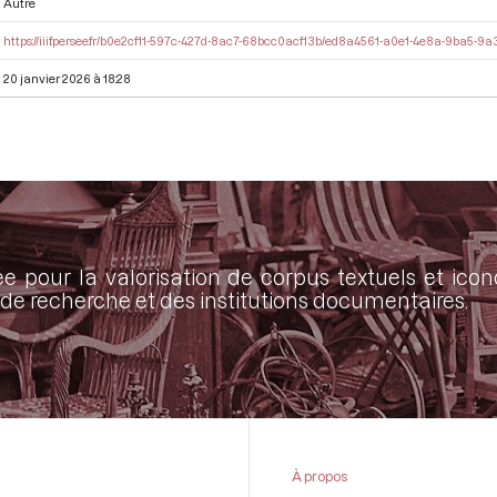
Autre
https://iiif.persee.fr/b0e2cf11-597c-427d-8ac7-68bcc0acf13b/ed8a4561-a0e1-4e8a-9ba5-
20 janvier 2026 à 18:28
ée pour la valorisation de corpus textuels et ic
de recherche et des institutions documentaires.
À propos