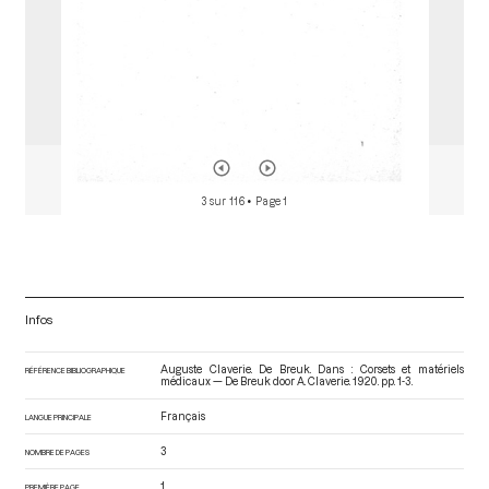
3 sur 116
• Page 1
Infos
Auguste Claverie. De Breuk. Dans : Corsets et matériels
RÉFÉRENCE BIBLIOGRAPHIQUE
médicaux — De Breuk door A. Claverie
. 1920. pp. 1-3.
Français
LANGUE PRINCIPALE
3
NOMBRE DE PAGES
1
PREMIÈRE PAGE