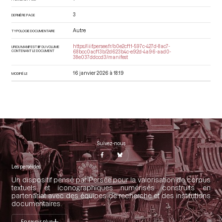
3
DERNIÈRE PAGE
Autre
TYPOLOGIE DOCUMENTAIRE
https://iiif.persee.fr/b0e2cf11-597c-427d-8ac7-
URI DU MANIFEST IIIF DU VOLUME
CONTENANT LE DOCUMENT
68bcc0acf13b/2d623b4c-e92d-4a96-aad0-
38e037ddccd3/manifest
16 janvier 2026 à 18:19
MODIFIÉ LE
Suivez-nous
Les perséides
Un dispositif pensé par Persée pour la valorisation de corpus
textuels et iconographiques numérisés construits en
partenariat avec des équipes de recherche et des institutions
documentaires.
En savoir plus