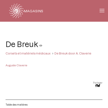
MAGASINS
Fil
d'Ariane
De Breuk
Corsets et matériels médicaux
De Breuk door A. Claverie
Auguste Claverie
Partager
Table des matières