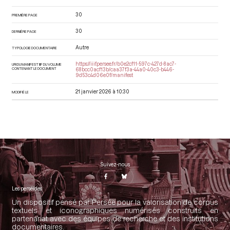
30
PREMIÈRE PAGE
30
DERNIÈRE PAGE
Autre
TYPOLOGIE DOCUMENTAIRE
https://iiif.persee.fr/b0e2cf11-597c-427d-8ac7-
URI DU MANIFEST IIIF DU VOLUME
CONTENANT LE DOCUMENT
68bcc0acf13b/caa37f3a-44a0-40c3-b446-
9d53c4d06e0f/manifest
21 janvier 2026 à 10:30
MODIFIÉ LE
Suivez-nous
Les perséides
Un dispositif pensé par Persée pour la valorisation de corpus
textuels et iconographiques numérisés construits en
partenariat avec des équipes de recherche et des institutions
documentaires.