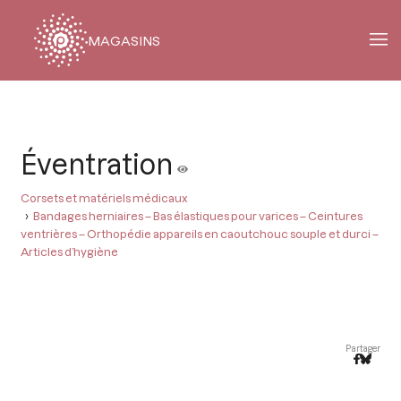
MAGASINS
Fil
d'Ariane
Éventration
Corsets et matériels médicaux
Bandages herniaires – Bas élastiques pour varices – Ceintures
ventrières – Orthopédie appareils en caoutchouc souple et durci –
Articles d’hygiène
Partager