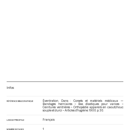
Infos
Éventration. Dans : Corsets et matériels médicaux —
RÉFÉRENCE BIBLIOGRAPHIQUE
Bandages herniaires – Bas élastiques pour varices –
Ceintures ventrières – Orthopédie appareils en caoutchouc
souple et durci – Articles d’hygiène
. 1900. p. 30.
Français
LANGUE PRINCIPALE
1
NOMBRE DE PAGES