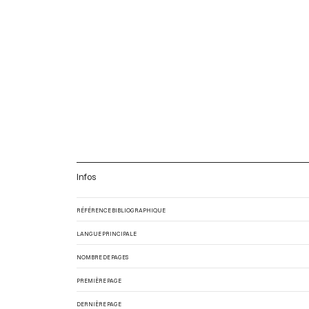
Infos
RÉFÉRENCE BIBLIOGRAPHIQUE
LANGUE PRINCIPALE
NOMBRE DE PAGES
PREMIÈRE PAGE
DERNIÈRE PAGE