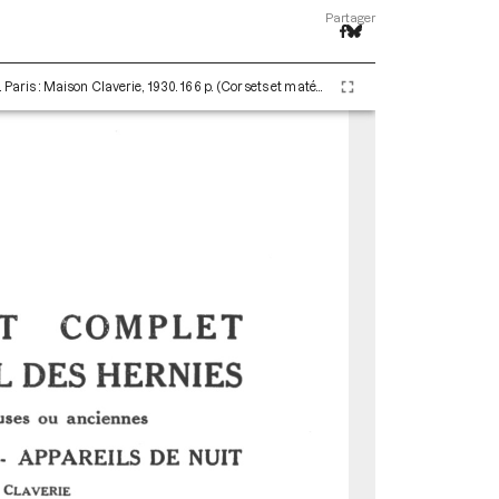
Partager
Claverie Auguste. La Hernie (48e édition) - 1936. Paris : Maison Claverie, 1930. 166 p. (Corsets et matériels médicaux, 16)