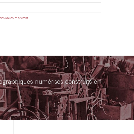
16c256b6fb/manifest
onographiques numérisés construits en