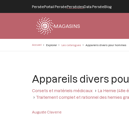
Persée
Portail Persée
Perséides
Data Persée
Blog
MAGASINS
Fil
Accueil
Explorer
Les catalogues
Appareils divers pour hommes
d'Ariane
Appareils divers p
Corsets et matériels médicaux
La Hernie (48e éd
Traitement complet et rationnel des hernies gra
Auguste Claverie