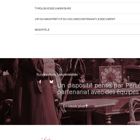
TYPOLOGIE DOCUMENTAIRE
URI DU MANIFEST IIIF DU VOLUME CONTENANT LE DOCUMENT
MODIFIÉ LE
Suivez-nous
Les perséides
Un dispositif pensé par Pers
partenariat avec des équipes 
En savoir plus