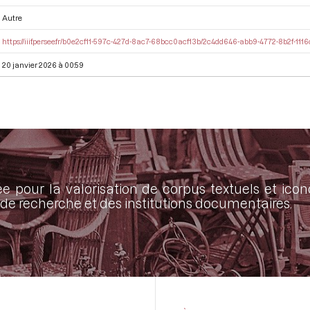
Autre
https://iiif.persee.fr/b0e2cf11-597c-427d-8ac7-68bcc0acf13b/2c4dd646-abb9-4772-8b2f-11
20 janvier 2026 à 00:59
ée pour la valorisation de corpus textuels et ic
de recherche et des institutions documentaires.