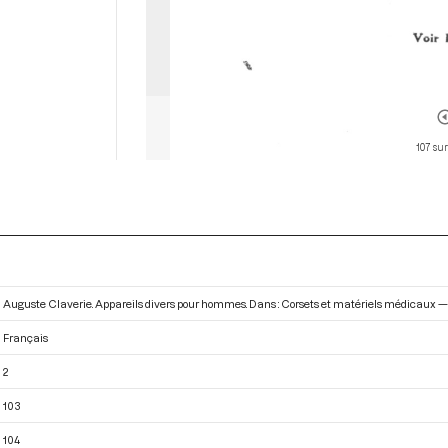
107 sur
Auguste Claverie. Appareils divers pour hommes. Dans : Corsets et matériels médicaux — 
Français
2
103
104