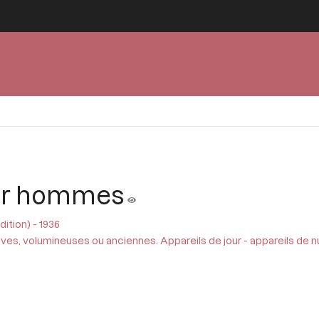
our hommes
ition) - 1936
ves, volumineuses ou anciennes. Appareils de jour - appareils de n