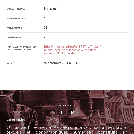
Français
LANGUE PRINCIPALE
1
NOMBRE DE PAGES
25
PREMIÈRE PAGE
25
DERNIÈRE PAGE
https://iiif.persee.fr/b0e2cf11-597c-427d-8ac7-
URI DU MANIFEST IIIF DU VOLUME
CONTENANT LE DOCUMENT
68bcc0acf13b/2a7fde1c-2e84-4124-8ddf-
e9b420bf32b8/manifest
16 décembre 2025 à 09:55
MODIFIÉ LE
Suivez-nous
Les perséides
Un dispositif pensé par Persée pour la valorisation de corpus
textuels et iconographiques numérisés construits en