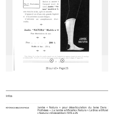
r
29 sur 40
• Page 25
Infos
Jambe « Natura » pour désarticulation du tarse. Dans :
RÉFÉRENCE BIBLIOGRAPHIQUE
Prothèses — La Jambe artificielle « Natura ». Le Bras artificiel
« Natura » (2nde édition)
. 1915. p. 25.