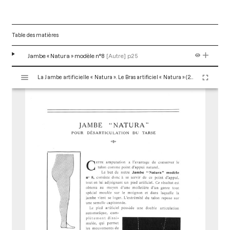
Table des matières
Jambe « Natura » modèle n°8
[Autre]
p.25
V
La Jambe artificielle « Natura ». Le Bras artificiel « Natura » (2nde édition) Paris : Maison Claverie, 1915. 36 p. (Prothèses, 16)
i
s
u
a
l
i
s
e
u
r
M
i
r
a
d
o