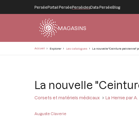
Persée
Portail Persée
Perséides
Data Persée
Blog
MAGASINS
Fil
Accueil
Explorer
Les catalogues
La nouvelle "Ceinture pelvienne"
d'Ariane
La nouvelle "Ceintu
Corsets et matériels médicaux
La Hernie par A.
Auguste Claverie