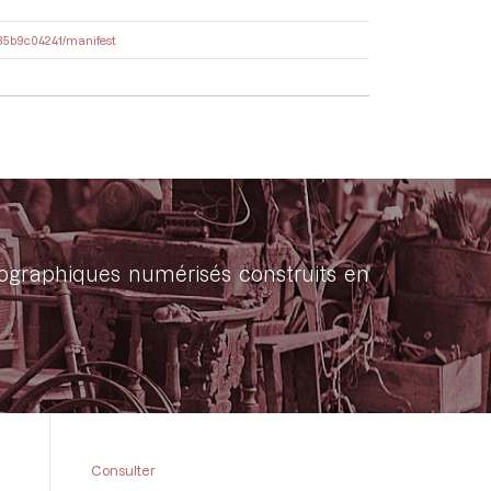
9a35b9c04241/manifest
onographiques numérisés construits en
Consulter