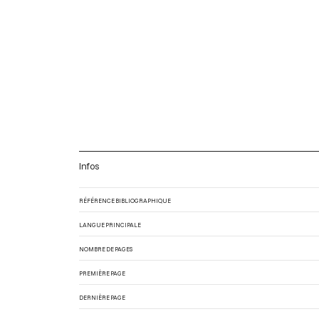
Infos
RÉFÉRENCE BIBLIOGRAPHIQUE
LANGUE PRINCIPALE
NOMBRE DE PAGES
PREMIÈRE PAGE
DERNIÈRE PAGE