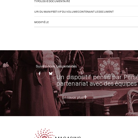
TYPOLOGIE DOCUMENTAIRE
URI DU MANIFEST IIIF DU VOLUME CONTENANT LE DOCUMENT
MODIFIÉ LE
Suivez-nous
Les perséides
Un dispositif pensé par Pers
partenariat avec des équipes 
En savoir plus