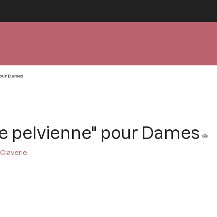
 pour Dames
re pelvienne" pour Dames
 Claverie