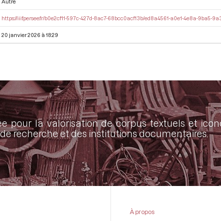
Autre
https://iiif.persee.fr/b0e2cf11-597c-427d-8ac7-68bcc0acf13b/ed8a4561-a0e1-4e8a-9ba5-
20 janvier 2026 à 18:29
ée pour la valorisation de corpus textuels et ic
de recherche et des institutions documentaires.
À propos