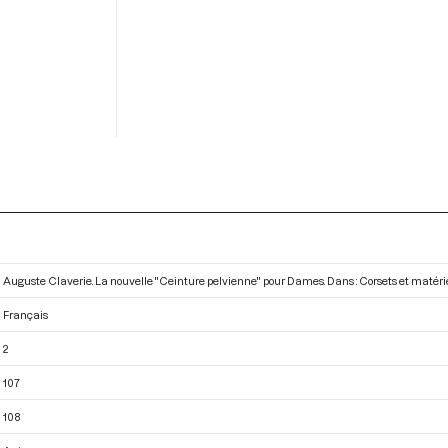
Auguste Claverie. La nouvelle "Ceinture pelvienne" pour Dames. Dans : Corsets et matér
Français
2
107
108