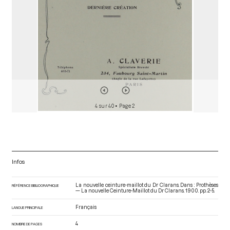
4 sur 40
• Page 2
Infos
La nouvelle ceinture-maillot du Dr Clarans. Dans : Prothèses
RÉFÉRENCE BIBLIOGRAPHIQUE
— La nouvelle Ceinture-Maillot du Dr Clarans
. 1900. pp. 2-5.
Français
LANGUE PRINCIPALE
4
NOMBRE DE PAGES