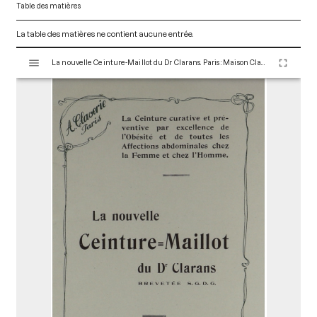
Table des matières
La table des matières ne contient aucune entrée.
V
La nouvelle Ceinture-Maillot du Dr Clarans. Paris : Maison Claverie, 1900. 36 p. (Prothèses, 4)
i
s
u
a
l
i
s
e
u
r
M
i
r
a
d
o
r