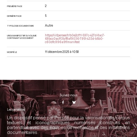
2
PREMIÈRE PAGE
5
DERNIÈRE PAGE
Autre
TYPOLOGIE DOCUMENTAIRE
https://iiif.persee.fr/b0e2cf11-597c-427d-8ac7-
URI DU MANIFEST IIIF DU VOLUME
CONTENANT LE DOCUMENT
68bcc0acf13b/f8af9036-7951-433d-b5b0-
c60dfc996a9f/manifest
11 décembre 2025 à 10:58
MODIFIÉ LE
Suivez-nous
Les perséides
Un dispositif pensé par Persée pour la valorisation de corpus
textuels et iconographiques numérisés construits en
partenariat avec des équipes de recherche et des institutions
documentaires.