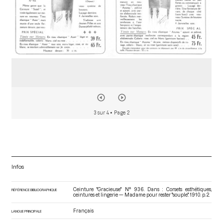
3 sur 4
• Page 2
Infos
Ceinture "Gracieuse" N° 936. Dans : Corsets esthétiques,
RÉFÉRENCE BIBLIOGRAPHIQUE
ceintures et lingerie — Madame pour rester "souple"
. 1910. p. 2.
Français
LANGUE PRINCIPALE