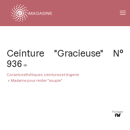
MAGASINS
Fil
d'Ariane
Ceinture "Gracieuse" N°
936
Corsets esthétiques, ceintures et lingerie
Madame pour rester "souple"
Partager