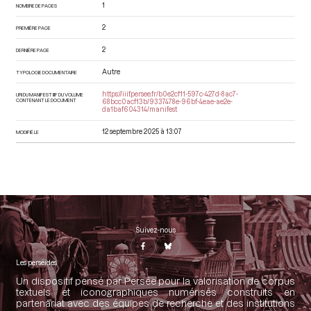
1
NOMBRE DE PAGES
2
PREMIÈRE PAGE
2
DERNIÈRE PAGE
Autre
TYPOLOGIE DOCUMENTAIRE
https://iiif.persee.fr/b0e2cf11-597c-427d-8ac7-
URI DU MANIFEST IIIF DU VOLUME
CONTENANT LE DOCUMENT
68bcc0acf13b/9337478e-96bf-4eae-ae2e-
da1baf604314/manifest
12 septembre 2025 à 13:07
MODIFIÉ LE
Suivez-nous
Les perséides
Un dispositif pensé par Persée pour la valorisation de corpus
textuels et iconographiques numérisés construits en
partenariat avec des équipes de recherche et des institutions