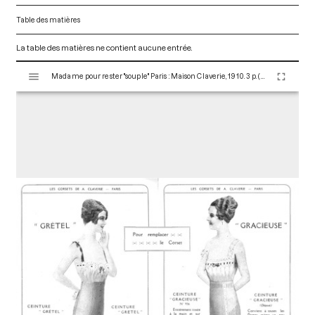
Table des matières
La table des matières ne contient aucune entrée.
V
Madame pour rester "souple" Paris : Maison Claverie, 1910. 3 p. (Corsets esthétiques, ceintures et lingerie, 18)
i
s
u
a
l
i
s
e
u
r
M
i
r
a
d
o
r