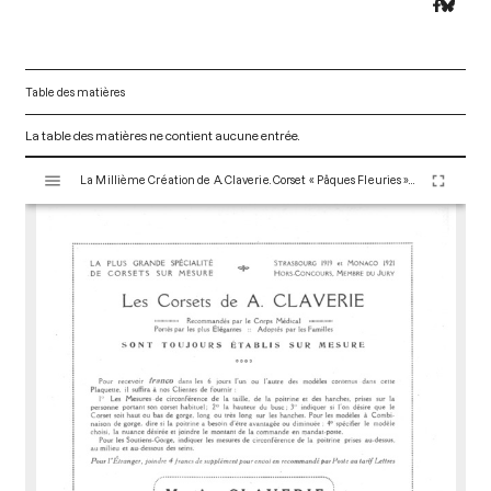
Table des matières
La table des matières ne contient aucune entrée.
V
La Millième Création de A. Claverie. Corset « Pâques Fleuries » - 1921. Paris : Maison Claverie, 1920. 16 p. (Corsets esthétiques, ceintures et lingerie, 37)
i
s
u
a
l
i
s
e
u
r
M
i
r
a
d