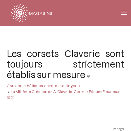
MAGASINS
Fil
d'Ariane
Les corsets Claverie sont
toujours strictement
établis sur mesure
Corsets esthétiques, ceintures et lingerie
La Millième Création de A. Claverie. Corset « Pâques Fleuries » -
1921
Partager