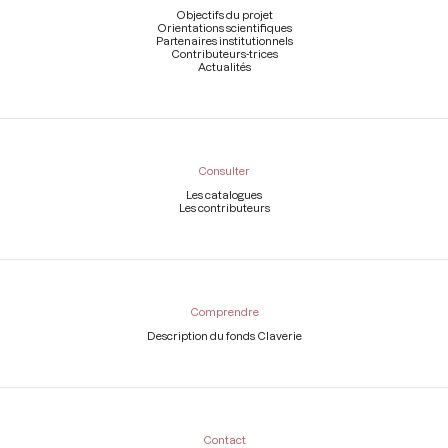
page
Objectifs du projet
Orientations scientifiques
Partenaires institutionnels
Contributeurs-trices
Actualités
Consulter
Les catalogues
Les contributeurs
Comprendre
Description du fonds Claverie
Contact