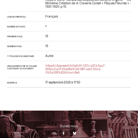
Millième Création de A. Claverie. Corset « Pâques Fleuries » -
1921
. 1920. p. 15.
Français
LANGUE PRINCIPALE
1
NOMBRE DE PAGES
15
PREMIÈRE PAGE
15
DERNIÈRE PAGE
Autre
TYPOLOGIE DOCUMENTAIRE
https://iiif.persee.fr/b0e2cf11-597c-427d-8ac7-
URI DU MANIFEST IIIF DU VOLUME
CONTENANT LE DOCUMENT
68bcc0acf13b/e28e90ef-5f81-4ecf-9643-
0b9a0881c82d/manifest
17 septembre 2025 à 17:50
MODIFIÉ LE
Suivez-nous