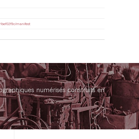
11bef02f9c/manifest
onographiques numérisés construits en