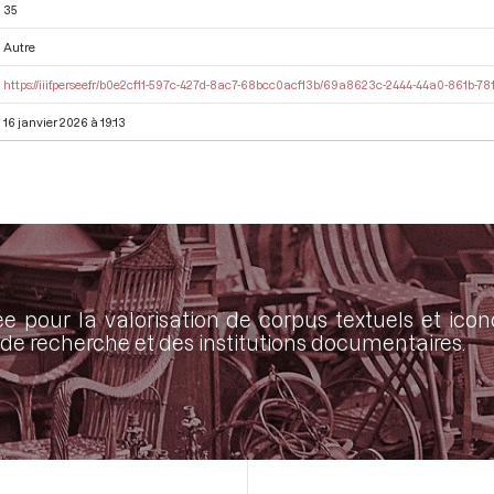
35
Autre
https://iiif.persee.fr/b0e2cf11-597c-427d-8ac7-68bcc0acf13b/69a8623c-2444-44a0-861b-78
16 janvier 2026 à 19:13
ée pour la valorisation de corpus textuels et ic
de recherche et des institutions documentaires.