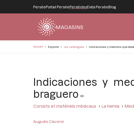
Persée
Portail Persée
Perséides
Data Persée
Blog
MAGASINS
Fil
Accueil
Explorer
Les catalogues
Indicaciones y medidas que debe
d'Ariane
Indicaciones y me
braguero
Corsets et matériels médicaux
La hernia
Medi
Auguste Claverie