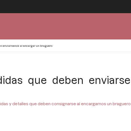
n enviarsenos al encargar un braguero
didas que deben enviarse
das y detalles que deben consignarse al encargarnos un braguero