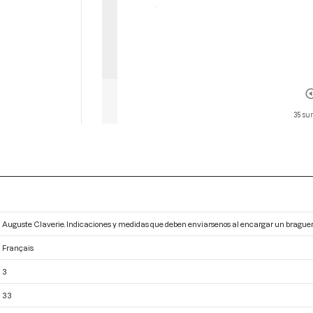
35 sur
Auguste Claverie. Indicaciones y medidas que deben enviarsenos al encargar un braguer
Français
3
33