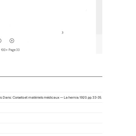
 100
• Page 33
o. Dans : Corsets et matériels médicaux — La hernia
. 1920. pp. 33-35.