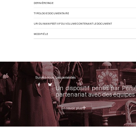
DERNIÈRE PAGE
TYPOLOGIE DOCUMENTAIRE
URI DU MANIFEST IIIF DU VOLUME CONTENANT LE DOCUMENT
MODIFIÉ LE
Suivez-nous
Les perséides
Un dispositif pensé par Pers
partenariat avec des équipes 
En savoir plus