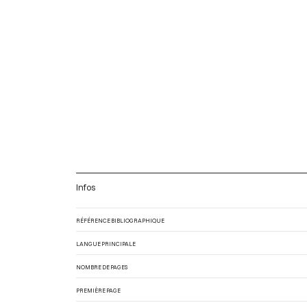
Infos
RÉFÉRENCE BIBLIOGRAPHIQUE
LANGUE PRINCIPALE
NOMBRE DE PAGES
PREMIÈRE PAGE