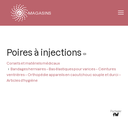
MAGASINS
Fil
d'Ariane
Poires à injections
Corsets et matériels médicaux
Bandages herniaires – Bas élastiques pour varices – Ceintures
ventrières – Orthopédie appareils en caoutchouc souple et durci –
Articles d’hygiène
Partager