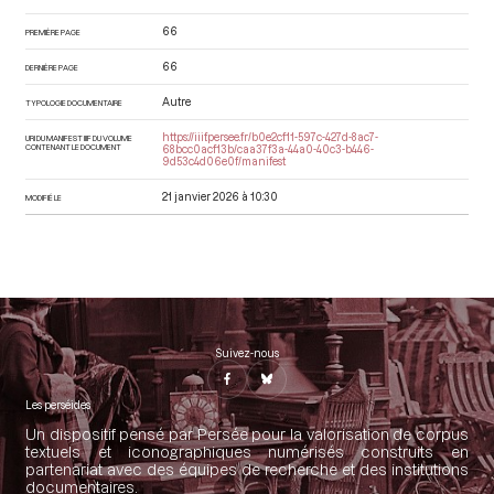
66
PREMIÈRE PAGE
66
DERNIÈRE PAGE
Autre
TYPOLOGIE DOCUMENTAIRE
https://iiif.persee.fr/b0e2cf11-597c-427d-8ac7-
URI DU MANIFEST IIIF DU VOLUME
CONTENANT LE DOCUMENT
68bcc0acf13b/caa37f3a-44a0-40c3-b446-
9d53c4d06e0f/manifest
21 janvier 2026 à 10:30
MODIFIÉ LE
Suivez-nous
Les perséides
Un dispositif pensé par Persée pour la valorisation de corpus
textuels et iconographiques numérisés construits en
partenariat avec des équipes de recherche et des institutions
documentaires.