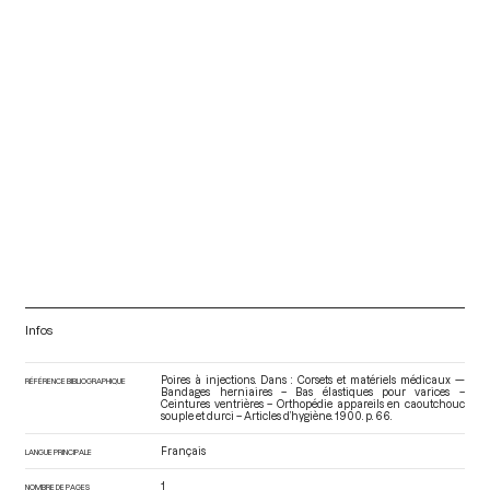
Infos
Poires à injections. Dans : Corsets et matériels médicaux —
RÉFÉRENCE BIBLIOGRAPHIQUE
Bandages herniaires – Bas élastiques pour varices –
Ceintures ventrières – Orthopédie appareils en caoutchouc
souple et durci – Articles d’hygiène
. 1900. p. 66.
Français
LANGUE PRINCIPALE
1
NOMBRE DE PAGES