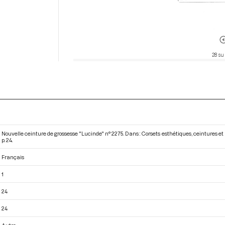
28 su
Nouvelle ceinture de grossesse "Lucinde" n° 2275. Dans : Corsets esthétiques, ceintures et
p. 24.
Français
1
24
24