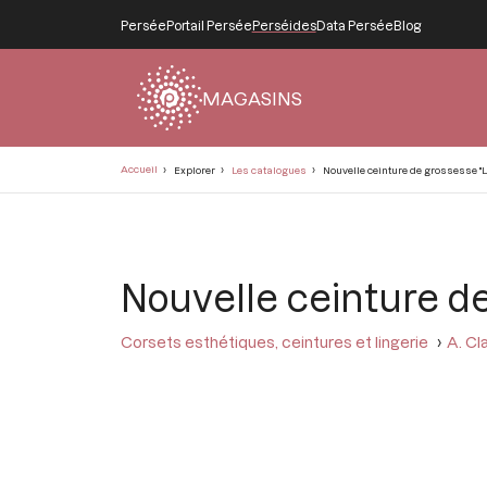
Persée
Portail Persée
Perséides
Data Persée
Blog
MAGASINS
Fil
Accueil
Explorer
Les catalogues
Nouvelle ceinture de grossesse "L
d'Ariane
Nouvelle ceinture d
Corsets esthétiques, ceintures et lingerie
A. Cl