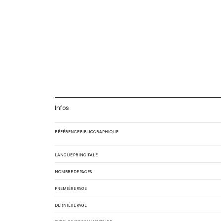
Infos
RÉFÉRENCE BIBLIOGRAPHIQUE
LANGUE PRINCIPALE
NOMBRE DE PAGES
PREMIÈRE PAGE
DERNIÈRE PAGE