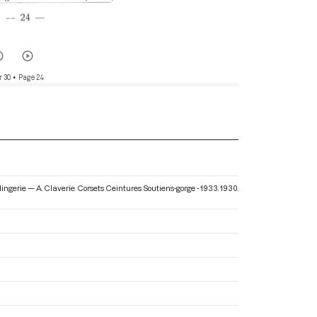
r 30
• Page 24
 lingerie — A. Claverie Corsets Ceintures Soutiens-gorge - 1933
. 1930.