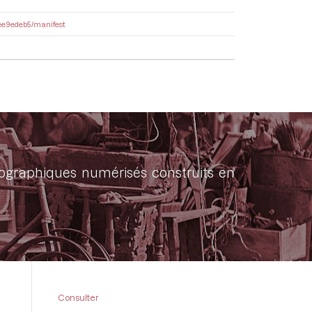
3bee9edeb5/manifest
onographiques numérisés construits en
Consulter