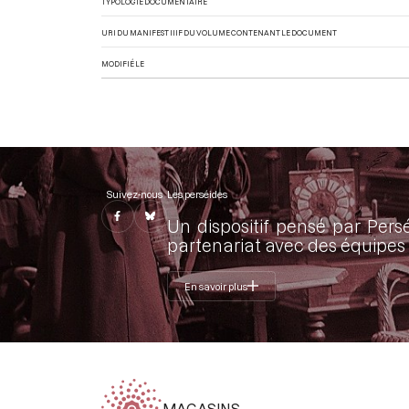
TYPOLOGIE DOCUMENTAIRE
URI DU MANIFEST IIIF DU VOLUME CONTENANT LE DOCUMENT
MODIFIÉ LE
Suivez-nous
Les perséides
Un dispositif pensé par Pers
partenariat avec des équipes 
En savoir plus