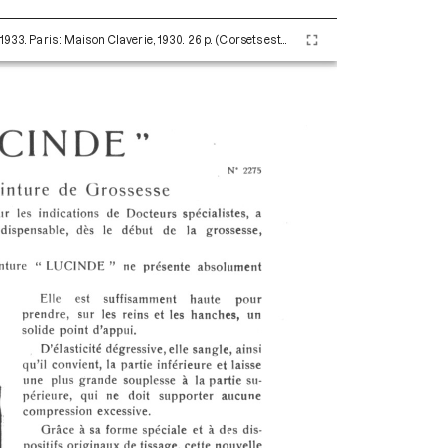
A. Claverie Corsets Ceintures Soutiens-gorge - 1933. Paris : Maison Claverie, 1930. 26 p. (Corsets esthétiques, ceintures et lingerie, 56)