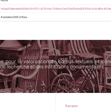
Autre
https://iiif.persee.fr/b0e2cf11-597c-427d-8ac7-68bcc0acf13b/15a2e428-f02d-4c1d-bf2e-8d
8 octobre 2025 à 15:44
ée pour la valorisation de corpus textuels et ic
de recherche et des institutions documentaires.
À propos