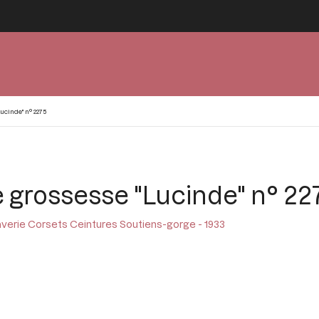
ucinde" n° 2275
e grossesse "Lucinde" n° 22
averie Corsets Ceintures Soutiens-gorge - 1933