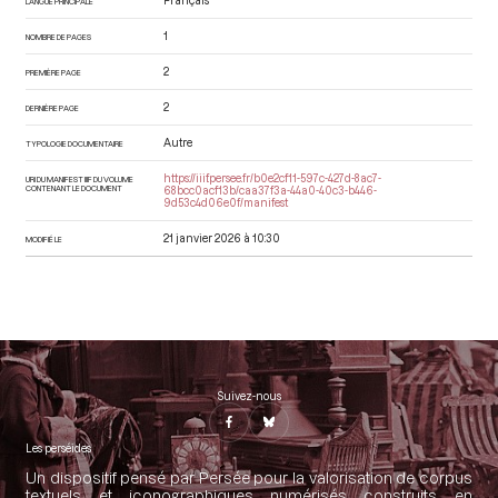
Français
LANGUE PRINCIPALE
1
NOMBRE DE PAGES
2
PREMIÈRE PAGE
2
DERNIÈRE PAGE
Autre
TYPOLOGIE DOCUMENTAIRE
https://iiif.persee.fr/b0e2cf11-597c-427d-8ac7-
URI DU MANIFEST IIIF DU VOLUME
CONTENANT LE DOCUMENT
68bcc0acf13b/caa37f3a-44a0-40c3-b446-
9d53c4d06e0f/manifest
21 janvier 2026 à 10:30
MODIFIÉ LE
Suivez-nous
Les perséides
Un dispositif pensé par Persée pour la valorisation de corpus
textuels et iconographiques numérisés construits en