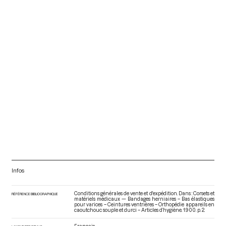
Infos
Conditions générales de vente et d'expédition. Dans : Corsets et
RÉFÉRENCE BIBLIOGRAPHIQUE
matériels médicaux — Bandages herniaires – Bas élastiques
pour varices – Ceintures ventrières – Orthopédie appareils en
caoutchouc souple et durci – Articles d’hygiène
. 1900. p. 2.