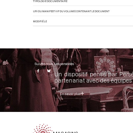
TYPOLOGIE DOCUMENTAIRE
URI DU MANIFEST IIIF DU VOLUME CONTENANT LE DOCUMENT
MODIFIÉ LE
Suivez-nous
Les perséides
Un dispositif pensé par Pers
partenariat avec des équipes 
En savoir plus