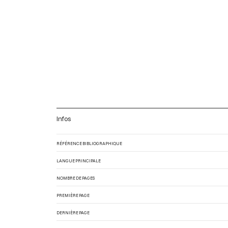
Infos
RÉFÉRENCE BIBLIOGRAPHIQUE
LANGUE PRINCIPALE
NOMBRE DE PAGES
PREMIÈRE PAGE
DERNIÈRE PAGE