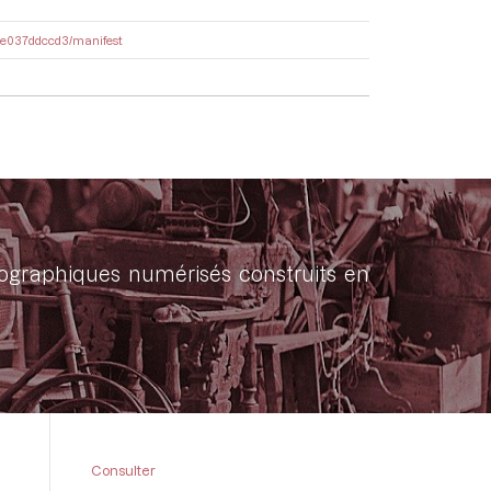
-38e037ddccd3/manifest
onographiques numérisés construits en
Consulter