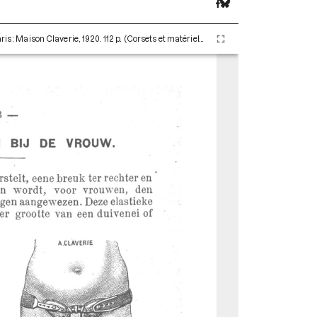
Claverie Auguste. De Breuk door A. Claverie. Paris : Maison Claverie, 1920. 112 p. (Corsets et matériels médicaux, 6)