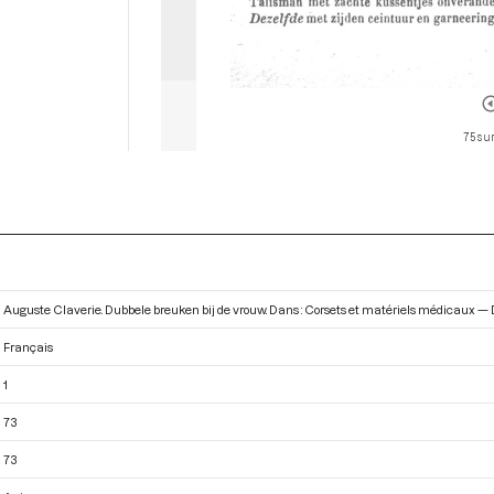
75 sur
Auguste Claverie. Dubbele breuken bij de vrouw. Dans : Corsets et matériels médicaux — 
Français
1
73
73