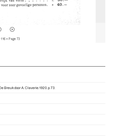
 116
• Page 73
De Breuk door A. Claverie
. 1920. p. 73.