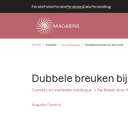
Persée
Portail Persée
Perséides
Data Persée
Blog
MAGASINS
Fil
Accueil
Explorer
Les catalogues
Dubbele breuken bij de vrouw
d'Ariane
Dubbele breuken bij
Corsets et matériels médicaux
De Breuk door A
Auguste Claverie