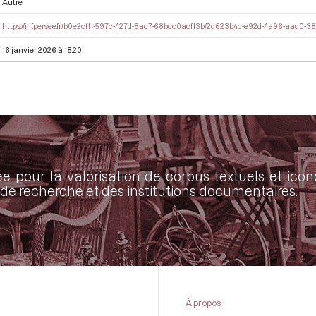
Autre
https://iiif.persee.fr/b0e2cf11-597c-427d-8ac7-68bcc0acf13b/2d623b4c-e92d-4a96-aad0
16 janvier 2026 à 18:20
ée pour la valorisation de corpus textuels et ic
de recherche et des institutions documentaires.
À propos