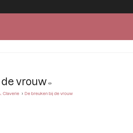
 de vrouw
. Claverie
De breuken bij de vrouw