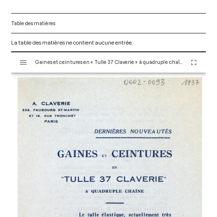
Table des matières
La table des matières ne contient aucune entrée.
V
Gaines et ceintures en « Tulle 37 Claverie » à quadruple chaîne - 1937. Paris : Maison Claverie, 1930. 3 p. (Corsets esthétiques, ceintures et lingerie, 57)
i
s
u
a
l
i
s
e
u
r
M
i
r
a
d
o
r