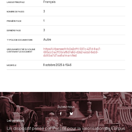
Français
LANGUE PRINCIPALE
3
NOMBRE DE PAGES
1
PREMIÈRE PAGE
3
DERNIÈRE PAGE
Autre
TYPOLOGIE DOCUMENTAIRE
https://iiif.persee.fr/b0e2cf11-597c-427d-8ac7-
URI DU MANIFEST IIIF DU VOLUME
CONTENANT LE DOCUMENT
68bcc0acf13b/af8d7e8d-d2e2-44bd-8eb9-
dd6ba7d7aa8a/manifest
8 octobre 2025 à 15:46
MODIFIÉ LE
Suivez-nous
Les perséides
Un dispositif pensé par Persée pour la valorisation de corpus