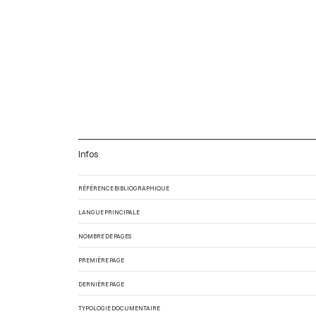
Infos
RÉFÉRENCE BIBLIOGRAPHIQUE
LANGUE PRINCIPALE
NOMBRE DE PAGES
PREMIÈRE PAGE
DERNIÈRE PAGE
TYPOLOGIE DOCUMENTAIRE