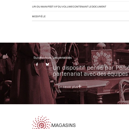
URI DU MANIFEST IIIF DU VOLUME CONTENANT LE DOCUMENT
MODIFIÉ LE
Suivez-nous
Les perséides
Un dispositif pensé par Pers
partenariat avec des équipes 
En savoir plus
MAGASINS