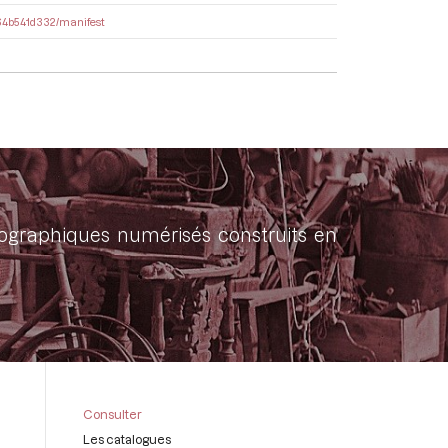
ee64b541d332/manifest
onographiques numérisés construits en
Consulter
Les catalogues