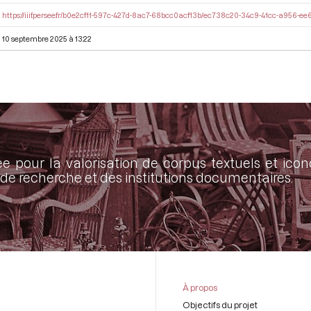
https://iiif.persee.fr/b0e2cf11-597c-427d-8ac7-68bcc0acf13b/ec738c20-34c9-41cc-a956-
10 septembre 2025 à 13:22
ée pour la valorisation de corpus textuels et ic
de recherche et des institutions documentaires.
À propos
Objectifs du projet