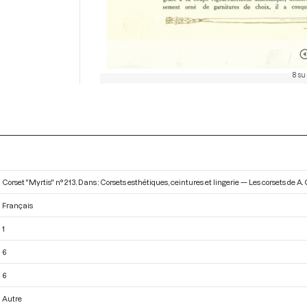
8 su
Corset "Myrtis" n° 213. Dans : Corsets esthétiques, ceintures et lingerie — Les corsets de A.
Français
1
6
6
Autre