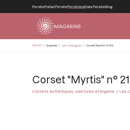
Persée
Portail Persée
Perséides
Data Persée
Blog
MAGASINS
Fil
Accueil
Explorer
Les catalogues
Corset "Myrtis" n° 213
d'Ariane
Corset "Myrtis" n° 2
Corsets esthétiques, ceintures et lingerie
Les c