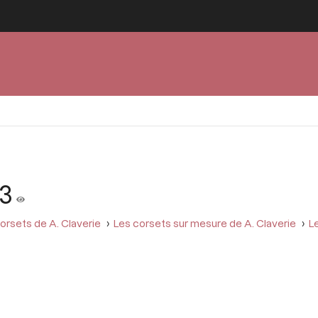
13
orsets de A. Claverie
Les corsets sur mesure de A. Claverie
Le