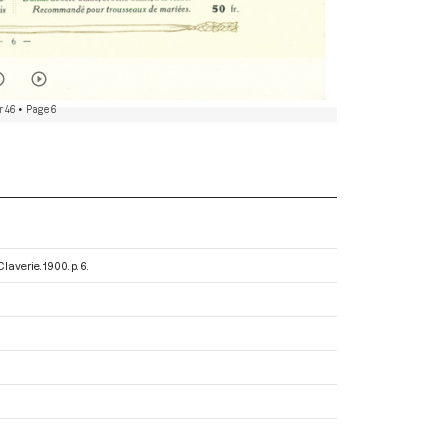
r 46
• Page 6
 Claverie
. 1900. p. 6.