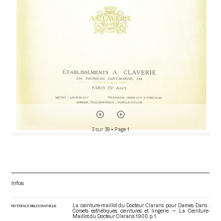
r
3 sur 39
• Page 1
Infos
La ceinture-maillot du Docteur Clarans pour Dames. Dans :
RÉFÉRENCE BIBLIOGRAPHIQUE
Corsets esthétiques, ceintures et lingerie — La Ceinture-
Maillot du Docteur Clarans
. 1900. p. 1.