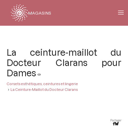
MAGASINS
Fil
d'Ariane
La ceinture-maillot du
Docteur Clarans pour
Dames
Corsets esthétiques, ceintures et lingerie
La Ceinture-Maillot du Docteur Clarans
Partager