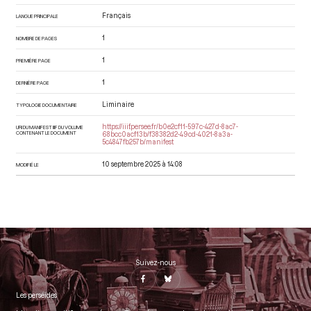
Français
LANGUE PRINCIPALE
1
NOMBRE DE PAGES
1
PREMIÈRE PAGE
1
DERNIÈRE PAGE
Liminaire
TYPOLOGIE DOCUMENTAIRE
https://iiif.persee.fr/b0e2cf11-597c-427d-8ac7-
URI DU MANIFEST IIIF DU VOLUME
CONTENANT LE DOCUMENT
68bcc0acf13b/f38382d2-49cd-4021-8a3a-
5c4847fb257b/manifest
10 septembre 2025 à 14:08
MODIFIÉ LE
Suivez-nous
Les perséides