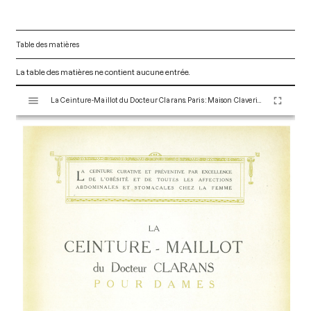
Table des matières
La table des matières ne contient aucune entrée.
V
La Ceinture-Maillot du Docteur Clarans. Paris : Maison Claverie, 1900. 35 p. (Corsets esthétiques, ceintures et lingerie, 4)
i
s
u
a
l
i
s
e
u
r
M
i
r
a
d
o