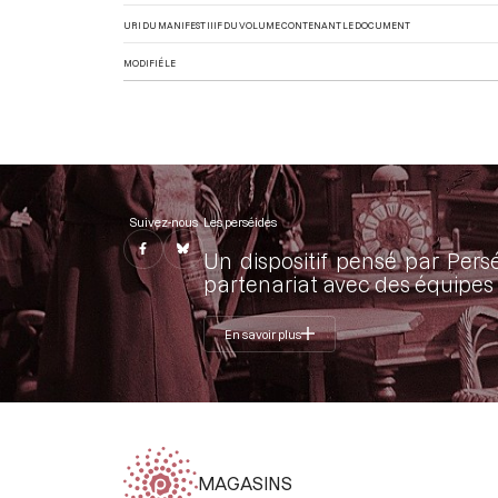
URI DU MANIFEST IIIF DU VOLUME CONTENANT LE DOCUMENT
MODIFIÉ LE
Suivez-nous
Les perséides
Un dispositif pensé par Pers
partenariat avec des équipes 
En savoir plus
MAGASINS