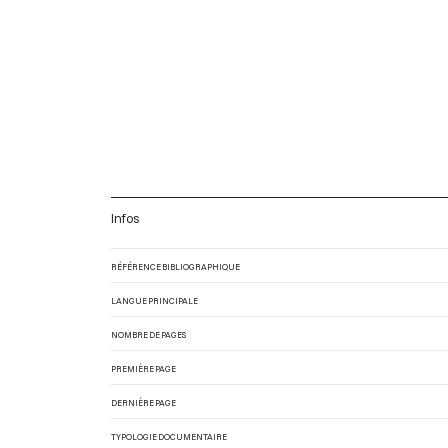
Infos
RÉFÉRENCE BIBLIOGRAPHIQUE
LANGUE PRINCIPALE
NOMBRE DE PAGES
PREMIÈRE PAGE
DERNIÈRE PAGE
TYPOLOGIE DOCUMENTAIRE