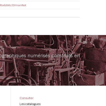
0af6a6db6c39/manifest
onographiques numérisés construits en
Consulter
Les catalogues