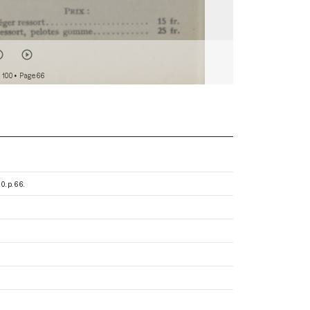
 100
• Page 66
10. p. 66.