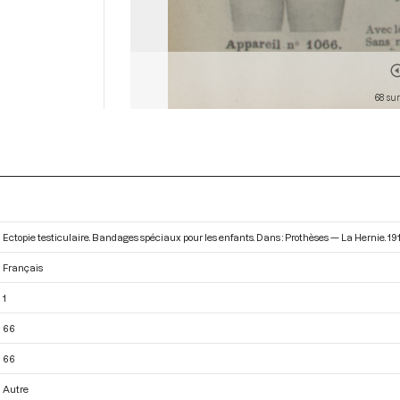
68 sur
Ectopie testiculaire. Bandages spéciaux pour les enfants. Dans : Prothèses — La Hernie
. 19
Français
1
66
66
Autre