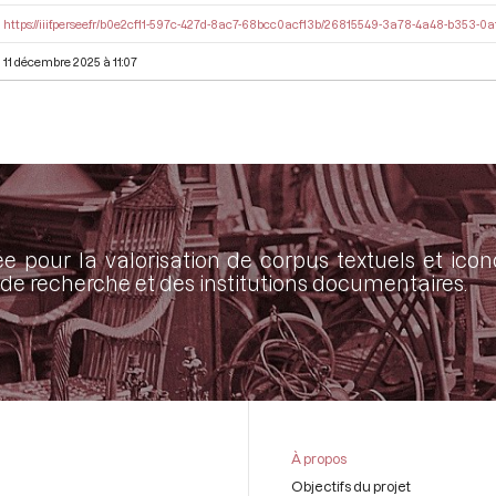
https://iiif.persee.fr/b0e2cf11-597c-427d-8ac7-68bcc0acf13b/26815549-3a78-4a48-b353-
11 décembre 2025 à 11:07
ée pour la valorisation de corpus textuels et ic
de recherche et des institutions documentaires.
À propos
Objectifs du projet