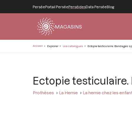
Persée
Portail Persée
Perséides
Data Persée
Blog
MAGASINS
Fil
Accueil
Explorer
Les catalogues
Ectopie testiculaire. Bandages sp
d'Ariane
Ectopie testiculaire
Prothèses
La Hernie
La hernie chez les enfan