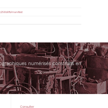
16c256b6fb/manifest
onographiques numérisés construits en
Consulter