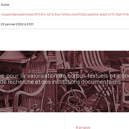
Autre
https://iiif.persee.fr/b0e2cf11-597c-427d-8ac7-68bcc0acf13b/2c4dd646-abb9-4772-8b2f-11
20 janvier 2026 à 01:01
ée pour la valorisation de corpus textuels et ic
de recherche et des institutions documentaires.
À propos