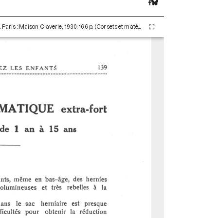
Claverie Auguste. La Hernie (48e édition) - 1936. Paris : Maison Claverie, 1930. 166 p. (Corsets et matériels médicaux, 16)