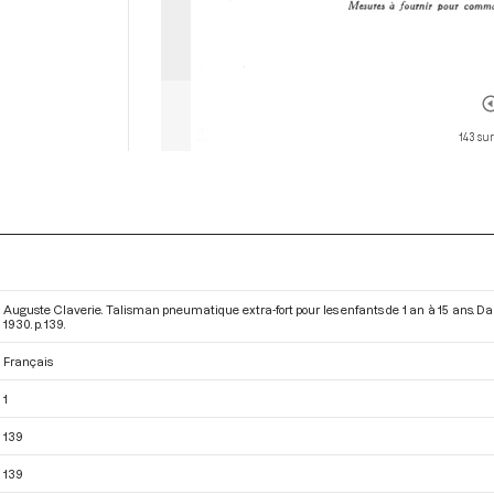
143 sur
Auguste Claverie. Talisman pneumatique extra-fort pour les enfants de 1 an à 15 ans. Da
1930. p. 139.
Français
1
139
139