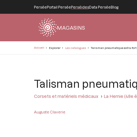
Persée
Portail Persée
Perséides
Data Persée
Blog
MAGASINS
Fil
Accueil
Explorer
Les catalogues
Talisman pneumatique extra-fort p
d'Ariane
Talisman pneumatique
Corsets et matériels médicaux
La Hernie (48e éd
Auguste Claverie