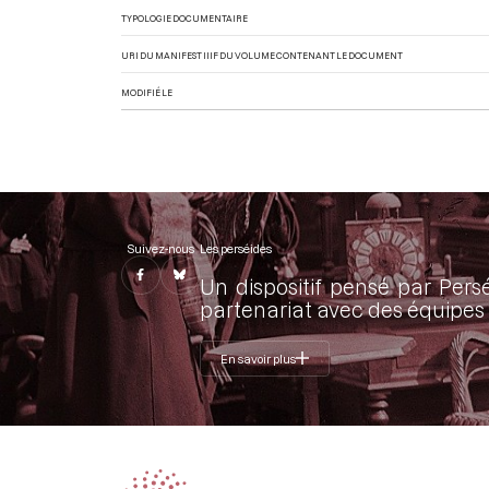
TYPOLOGIE DOCUMENTAIRE
URI DU MANIFEST IIIF DU VOLUME CONTENANT LE DOCUMENT
MODIFIÉ LE
Suivez-nous
Les perséides
Un dispositif pensé par Pers
partenariat avec des équipes 
En savoir plus