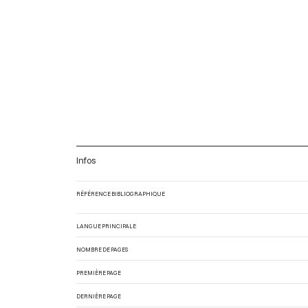
Infos
RÉFÉRENCE BIBLIOGRAPHIQUE
LANGUE PRINCIPALE
NOMBRE DE PAGES
PREMIÈRE PAGE
DERNIÈRE PAGE