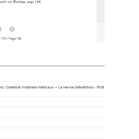
 170
• Page 139
ns : Corsets et matériels médicaux — La Hernie (48e édition) - 1936
.