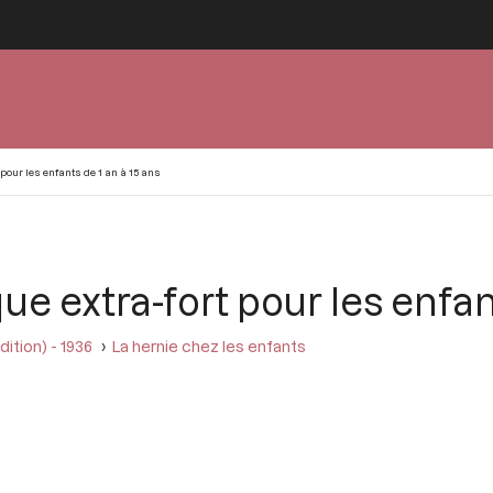
our les enfants de 1 an à 15 ans
 extra-fort pour les enfant
ition) - 1936
La hernie chez les enfants