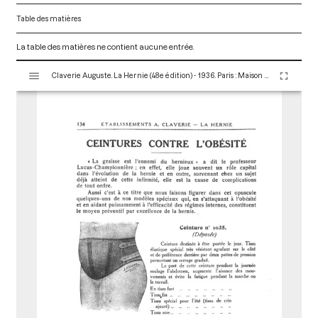
Table des matières
La table des matières ne contient aucune entrée.
V
Claverie Auguste. La Hernie (48e édition) - 1936. Paris : Maison Claverie, 1930. 166 p. (Corsets et matériels médicaux, 16)
i
s
u
a
l
i
s
e
u
r
M
i
r
a
d
o
r