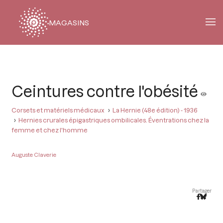
MAGASINS
Fil
d'Ariane
Ceintures contre l'obésité
Corsets et matériels médicaux
La Hernie (48e édition) - 1936
Hernies crurales épigastriques ombilicales. Éventrations chez la
femme et chez l'homme
Auguste Claverie
Partager