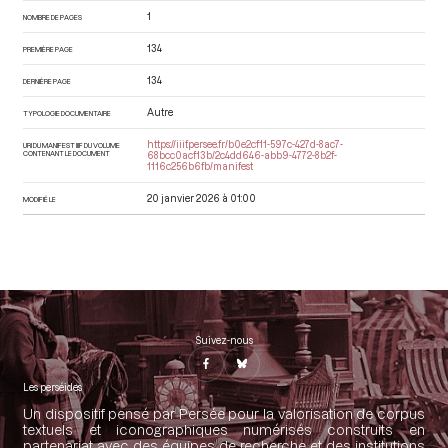
1
NOMBRE DE PAGES
134
PREMIÈRE PAGE
134
DERNIÈRE PAGE
Autre
TYPOLOGIE DOCUMENTAIRE
https://iiif.persee.fr/b0e2cf11-597c-427d-8ac7-
URI DU MANIFEST IIIF DU VOLUME
CONTENANT LE DOCUMENT
68bcc0acf13b/2c4dd646-abb9-4772-8b2f-
1116c256b6fb/manifest
20 janvier 2026 à 01:00
MODIFIÉ LE
Suivez-nous
Les perséides
Un dispositif pensé par Persée pour la valorisation de corpus
textuels et iconographiques numérisés construits en
partenariat avec des équipes de recherche et des institutions