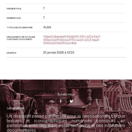
7
PREMIÈRE PAGE
7
DERNIÈRE PAGE
Autre
TYPOLOGIE DOCUMENTAIRE
https://iiif.persee.fr/b0e2cf11-597c-427d-8ac7-
URI DU MANIFEST IIIF DU VOLUME
CONTENANT LE DOCUMENT
68bcc0acf13b/caa37f3a-44a0-40c3-b446-
9d53c4d06e0f/manifest
21 janvier 2026 à 10:30
MODIFIÉ LE
Suivez-nous
Les perséides
Un dispositif pensé par Persée pour la valorisation de corpus
textuels et iconographiques numérisés construits en
partenariat avec des équipes de recherche et des institutions
documentaires.