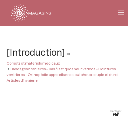
MAGASINS
Fil
d'Ariane
[Introduction]
Corsets et matériels médicaux
Bandages herniaires – Bas élastiques pour varices – Ceintures
ventrières – Orthopédie appareils en caoutchouc souple et durci –
Articles d’hygiène
Partager