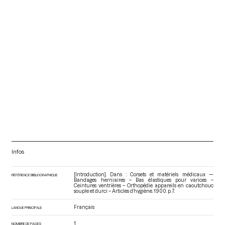
Infos
[Introduction]. Dans : Corsets et matériels médicaux —
RÉFÉRENCE BIBLIOGRAPHIQUE
Bandages herniaires – Bas élastiques pour varices –
Ceintures ventrières – Orthopédie appareils en caoutchouc
souple et durci – Articles d’hygiène
. 1900. p. 7.
Français
LANGUE PRINCIPALE
1
NOMBRE DE PAGES