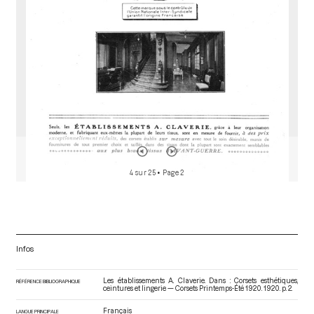
4 sur 25
• Page 2
Infos
Les établissements A. Claverie. Dans : Corsets esthétiques,
RÉFÉRENCE BIBLIOGRAPHIQUE
ceintures et lingerie — Corsets Printemps-Été 1920
. 1920. p. 2.
Français
LANGUE PRINCIPALE