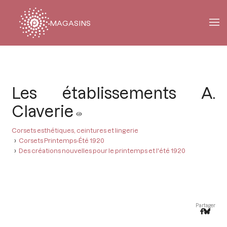
MAGASINS
Fil
d'Ariane
Les établissements A.
Claverie
Corsets esthétiques, ceintures et lingerie
Corsets Printemps-Été 1920
Des créations nouvelles pour le printemps et l'été 1920
Partager