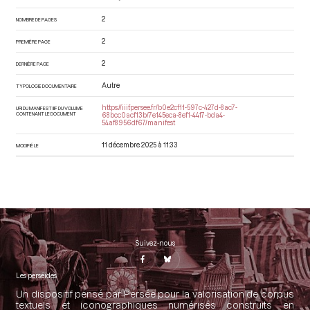
2
NOMBRE DE PAGES
2
PREMIÈRE PAGE
2
DERNIÈRE PAGE
Autre
TYPOLOGIE DOCUMENTAIRE
https://iiif.persee.fr/b0e2cf11-597c-427d-8ac7-
URI DU MANIFEST IIIF DU VOLUME
CONTENANT LE DOCUMENT
68bcc0acf13b/7e145eca-8ef1-44f7-bda4-
54af8956df67/manifest
11 décembre 2025 à 11:33
MODIFIÉ LE
Suivez-nous
Les perséides
Un dispositif pensé par Persée pour la valorisation de corpus
textuels et iconographiques numérisés construits en