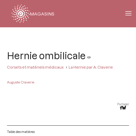
MAGASINS
Fil
d'Ariane
Hernie ombilicale
Corsets et matériels médicaux
La Hernie par A. Claverie
Auguste Claverie
Partager
Table des matières