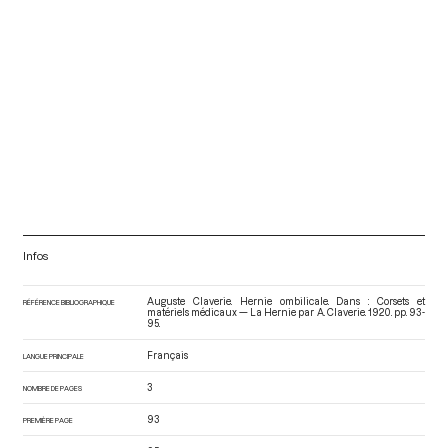
Infos
Auguste Claverie. Hernie ombilicale. Dans : Corsets et
RÉFÉRENCE BIBLIOGRAPHIQUE
matériels médicaux — La Hernie par A. Claverie
. 1920. pp. 93-
95.
Français
LANGUE PRINCIPALE
3
NOMBRE DE PAGES
93
PREMIÈRE PAGE