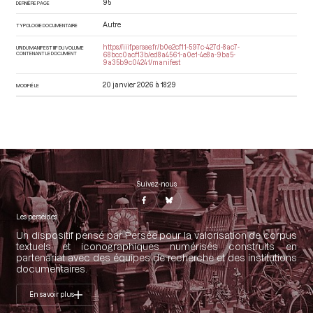
95
DERNIÈRE PAGE
Autre
TYPOLOGIE DOCUMENTAIRE
https://iiif.persee.fr/b0e2cf11-597c-427d-8ac7-
URI DU MANIFEST IIIF DU VOLUME
CONTENANT LE DOCUMENT
68bcc0acf13b/ed8a4561-a0e1-4e8a-9ba5-
9a35b9c04241/manifest
20 janvier 2026 à 18:29
MODIFIÉ LE
Suivez-nous
Les perséides
Un dispositif pensé par Persée pour la valorisation de corpus
textuels et iconographiques numérisés construits en
partenariat avec des équipes de recherche et des institutions
documentaires.
En savoir plus