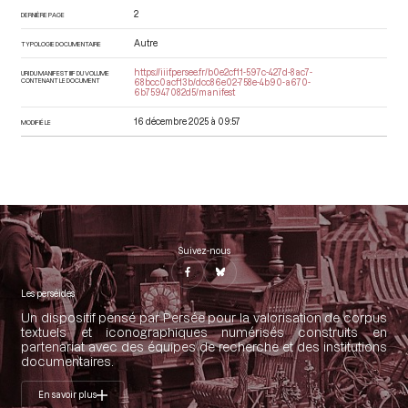
2
DERNIÈRE PAGE
Autre
TYPOLOGIE DOCUMENTAIRE
https://iiif.persee.fr/b0e2cf11-597c-427d-8ac7-
URI DU MANIFEST IIIF DU VOLUME
CONTENANT LE DOCUMENT
68bcc0acf13b/dcc86e02-758e-4b90-a670-
6b75947082d5/manifest
16 décembre 2025 à 09:57
MODIFIÉ LE
Suivez-nous
Les perséides
Un dispositif pensé par Persée pour la valorisation de corpus
textuels et iconographiques numérisés construits en
partenariat avec des équipes de recherche et des institutions
documentaires.
En savoir plus