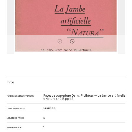
1 sur 32
• Première de Couverture 1
Infos
Pages de couverture. Dans : Prothèses — La Jambe artificielle
RÉFÉRENCE BIBLIOGRAPHIQUE
« Natura »
. 1915. pp. 1-2.
Français
LANGUE PRINCIPALE
4
NOMBRE DE PAGES
1
PREMIÈRE PAGE