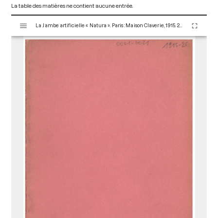
La table des matières ne contient aucune entrée.
V
La Jambe artificielle « Natura ». Paris : Maison Claverie, 1915. 28 p. (Prothèses, 15)
i
s
u
a
l
i
s
e
u
r
M
i
r
a
d
o
r