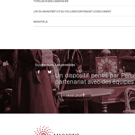
TYPOLOGIE DOCUMENTAIRE
URI DU MANIFEST IIIF DU VOLUME CONTENANT LE DOCUMENT
MODIFIÉ LE
Suivez-nous
Les perséides
Un dispositif pensé par Pers
partenariat avec des équipes 
En savoir plus