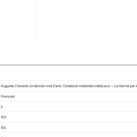
Auguste Claverie. Un dernier mot. Dans : Corsets et matériels médicaux — La Hernie par 
Français
2
123
124