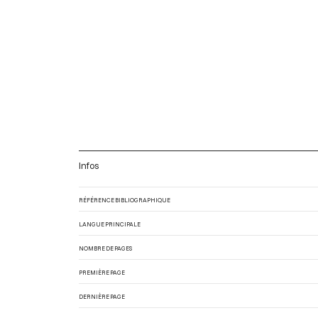
Infos
RÉFÉRENCE BIBLIOGRAPHIQUE
LANGUE PRINCIPALE
NOMBRE DE PAGES
PREMIÈRE PAGE
DERNIÈRE PAGE