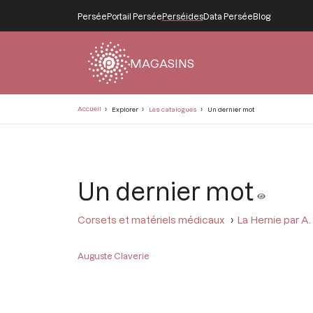
Persée
Portail Persée
Perséides
Data Persée
Blog
MAGASINS
Fil
Accueil
Explorer
Les catalogues
Un dernier mot
d'Ariane
Un dernier mot
Corsets et matériels médicaux
La Hernie par A.
Auguste Claverie