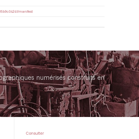
9a35b9c04241/manifest
onographiques numérisés construits en
Consulter