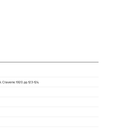
A. Claverie
. 1920. pp. 123-124.