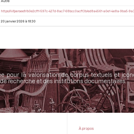
Autre
https://iiif.persee.fr/b0e2cf11-597c-427d-8ac7-68bcc0acf13b/ed8a4561-a0e1-4e8a-9ba5-
20 janvier 2026 à 18:30
ée pour la valorisation de corpus textuels et ic
de recherche et des institutions documentaires.
À propos