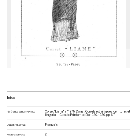
9 sur 25
• Page 6
Infos
Corset "Liane" n° 975. Dans : Corsets esthétiques, ceintures et
RÉFÉRENCE BIBLIOGRAPHIQUE
lingerie — Corsets Printemps-Été 1920
. 1920. pp. 6-7.
Français
LANGUE PRINCIPALE
2
NOMBRE DE PAGES