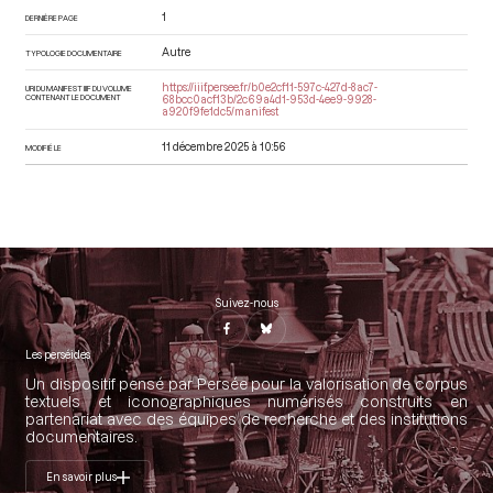
1
DERNIÈRE PAGE
Autre
TYPOLOGIE DOCUMENTAIRE
https://iiif.persee.fr/b0e2cf11-597c-427d-8ac7-
URI DU MANIFEST IIIF DU VOLUME
CONTENANT LE DOCUMENT
68bcc0acf13b/2c69a4d1-953d-4ee9-9928-
a920f9fe1dc5/manifest
11 décembre 2025 à 10:56
MODIFIÉ LE
Suivez-nous
Les perséides
Un dispositif pensé par Persée pour la valorisation de corpus
textuels et iconographiques numérisés construits en
partenariat avec des équipes de recherche et des institutions
documentaires.
En savoir plus