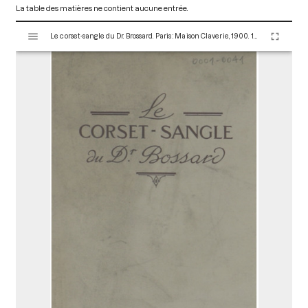
La table des matières ne contient aucune entrée.
V
Le corset-sangle du Dr. Brossard. Paris : Maison Claverie, 1900. 10 p. (Prothèses, 3)
i
s
u
a
l
i
s
e
u
r
M
i
r
a
d
o
r