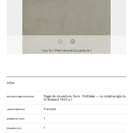
1 sur 14
• Première de Couverture 1
Infos
Pages de couverture. Dans : Prothèses — Le corset-sangle du
RÉFÉRENCE BIBLIOGRAPHIQUE
Dr. Brossard
. 1900. p. 1.
Français
LANGUE PRINCIPALE
1
NOMBRE DE PAGES
1
PREMIÈRE PAGE