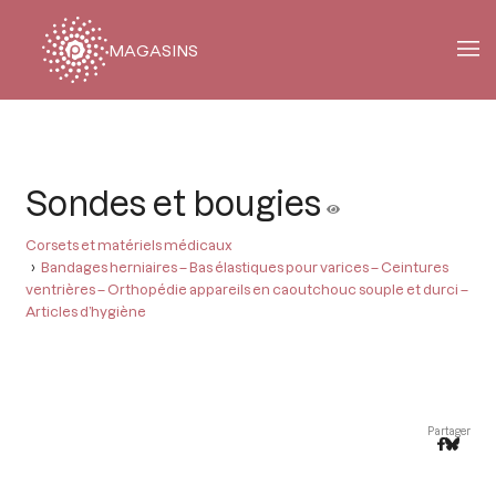
MAGASINS
Fil
d'Ariane
Sondes et bougies
Corsets et matériels médicaux
Bandages herniaires – Bas élastiques pour varices – Ceintures
ventrières – Orthopédie appareils en caoutchouc souple et durci –
Articles d’hygiène
Partager