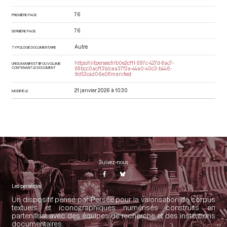
76
PREMIÈRE PAGE
76
DERNIÈRE PAGE
Autre
TYPOLOGIE DOCUMENTAIRE
https://iiif.persee.fr/b0e2cf11-597c-427d-8ac7-
URI DU MANIFEST IIIF DU VOLUME
CONTENANT LE DOCUMENT
68bcc0acf13b/caa37f3a-44a0-40c3-b446-
9d53c4d06e0f/manifest
21 janvier 2026 à 10:30
MODIFIÉ LE
Suivez-nous
Les perséides
Un dispositif pensé par Persée pour la valorisation de corpus
textuels et iconographiques numérisés construits en
partenariat avec des équipes de recherche et des institutions
documentaires.