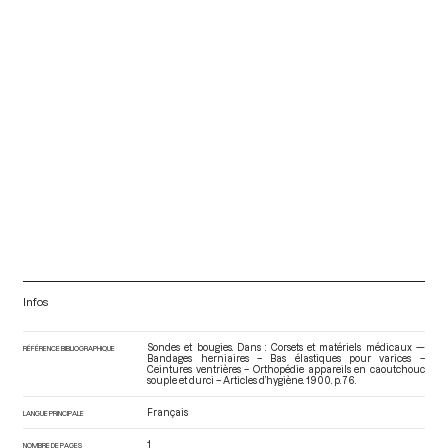
Infos
Sondes et bougies. Dans : Corsets et matériels médicaux —
RÉFÉRENCE BIBLIOGRAPHIQUE
Bandages herniaires – Bas élastiques pour varices –
Ceintures ventrières – Orthopédie appareils en caoutchouc
souple et durci – Articles d’hygiène
. 1900. p. 76.
Français
LANGUE PRINCIPALE
1
NOMBRE DE PAGES