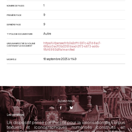
1
NOMBRE DE PAGES
9
PREMIÈRE PAGE
9
DERNIÈRE PAGE
Autre
TYPOLOGIE DOCUMENTAIRE
https://iiif.persee.fr/b0e2cf11-597c-427d-8ac7-
URI DU MANIFEST IIIF DU VOLUME
CONTENANT LE DOCUMENT
68bcc0acf13b/2357daad-2173-4673-a464-
1fb1699348fa/manifest
18 septembre 2025 à 11:49
MODIFIÉ LE
Suivez-nous
Les perséides
Un dispositif pensé par Persée pour la valorisation de corpus
textuels et iconographiques numérisés construits en
partenariat avec des équipes de recherche et des institutions