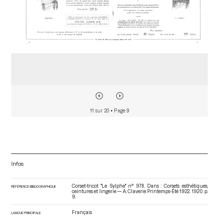
11 sur 20
• Page 9
Infos
Corset-tricot "Le Sylphe" n° 978. Dans : Corsets esthétiques,
RÉFÉRENCE BIBLIOGRAPHIQUE
ceintures et lingerie — A. Claverie Printemps-Été 1922
. 1920. p.
9.
Français
LANGUE PRINCIPALE