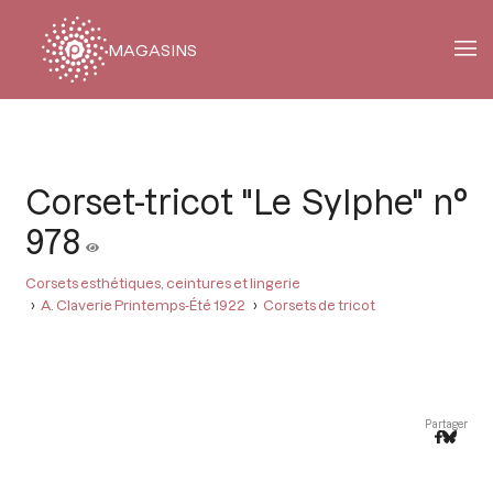
MAGASINS
Fil
d'Ariane
Corset-tricot "Le Sylphe" n°
978
Corsets esthétiques, ceintures et lingerie
A. Claverie Printemps-Été 1922
Corsets de tricot
Partager