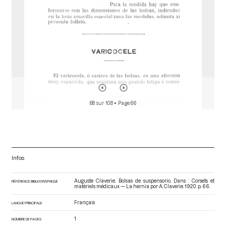
68 sur 108
• Page 66
Infos
Auguste Claverie. Bolsas de suspensorio. Dans : Corsets et
RÉFÉRENCE BIBLIOGRAPHIQUE
matériels médicaux — La hernia por A. Claverie
. 1920. p. 66.
Français
LANGUE PRINCIPALE
1
NOMBRE DE PAGES