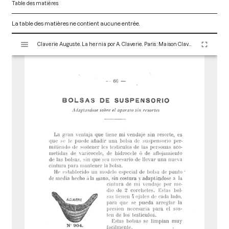
Table des matières
La table des matières ne contient aucune entrée.
V
Claverie Auguste. La hernia por A. Claverie. Paris : Maison Claverie, 1920. 104 p. (Corsets et matériels médicaux, 10)
i
s
u
a
l
i
s
e
u
r
M
i
r
a
d
o
r