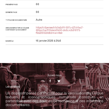
66
PREMIÈRE PAGE
66
DERNIÈRE PAGE
Autre
TYPOLOGIE DOCUMENTAIRE
https://iiif.persee.fr/b0e2cf11-597c-427d-8ac7-
URI DU MANIFEST IIIF DU VOLUME
CONTENANT LE DOCUMENT
68bcc0acf13b/ec451450-d46c-49df-8175-
f5b22662db8d/manifest
16 janvier 2026 à 21:46
MODIFIÉ LE
Suivez-nous
Les perséides
Un dispositif pensé par Persée pour la valorisation de corpus
textuels et iconographiques numérisés construits en
partenariat avec des équipes de recherche et des institutions
documentaires.