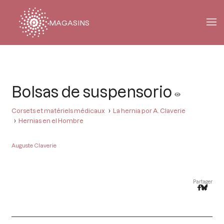
MAGASINS
Fil
d'Ariane
Bolsas de suspensorio
Corsets et matériels médicaux
La hernia por A. Claverie
Hernias en el Hombre
Auguste Claverie
Partager