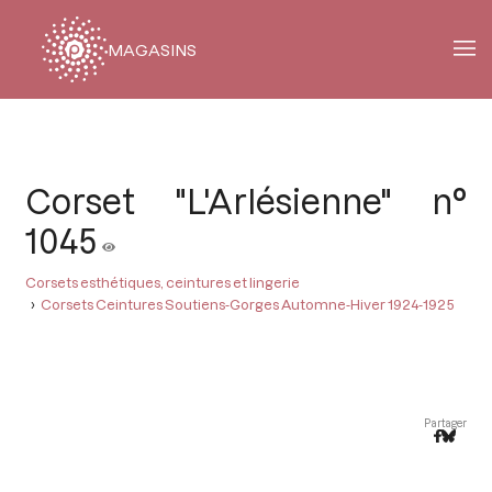
MAGASINS
Fil
d'Ariane
Corset "L'Arlésienne" n°
1045
Corsets esthétiques, ceintures et lingerie
Corsets Ceintures Soutiens-Gorges Automne-Hiver 1924-1925
Partager