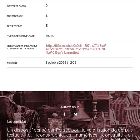
2
NOMBRE DE PAGES
4
PREMIÈRE PAGE
5
DERNIÈRE PAGE
Autre
TYPOLOGIE DOCUMENTAIRE
https://iiif.persee.fr/b0e2cf11-597c-427d-8ac7-
URI DU MANIFEST IIIF DU VOLUME
CONTENANT LE DOCUMENT
68bcc0acf13b/f0fd6b9c-7b9a-42e9-98a8-
1be7057ecfa3/manifest
8 octobre 2025 à 12:09
MODIFIÉ LE
Suivez-nous
Les perséides
Un dispositif pensé par Persée pour la valorisation de corpus
textuels et iconographiques numérisés construits en
partenariat avec des équipes de recherche et des institutions