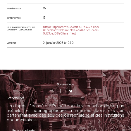
15
PREMIÈRE PAGE
17
DERNIÈRE PAGE
https://iiif.persee.fr/b0e2cf11-597c-427d-8ac7-
URI DU MANIFEST IIIF DU VOLUME
CONTENANT LE DOCUMENT
68bcc0acf13b/caa37f3a-44a0-40c3-b446-
9d53c4d06e0f/manifest
21 janvier 2026 à 10:30
MODIFIÉ LE
Suivez-nous
Les perséides
Un dispositif pensé par Persée pour la valorisation de corpus
textuels et iconographiques numérisés construits en
partenariat avec des équipes de recherche et des institutions
documentaires.
En savoir plus