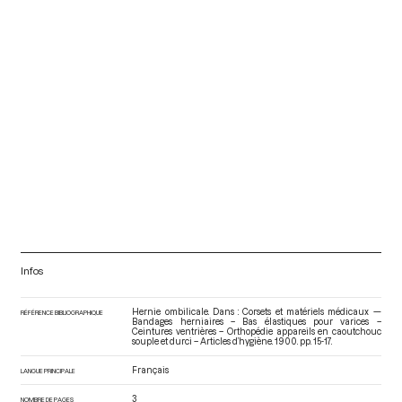
Infos
Hernie ombilicale. Dans : Corsets et matériels médicaux —
RÉFÉRENCE BIBLIOGRAPHIQUE
Bandages herniaires – Bas élastiques pour varices –
Ceintures ventrières – Orthopédie appareils en caoutchouc
souple et durci – Articles d’hygiène
. 1900. pp. 15-17.
Français
LANGUE PRINCIPALE
3
NOMBRE DE PAGES