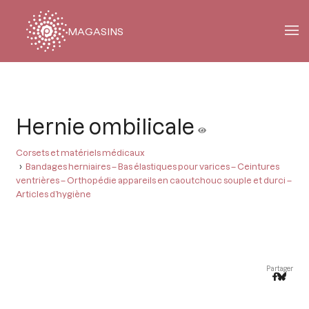
MAGASINS
Fil
d'Ariane
Hernie ombilicale
Corsets et matériels médicaux
Bandages herniaires – Bas élastiques pour varices – Ceintures
ventrières – Orthopédie appareils en caoutchouc souple et durci –
Articles d’hygiène
Partager