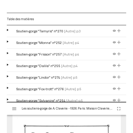
Table des matières
Soutien-gorge "Tamyris" n° 270
[Autre]
p.3
Soutien-gorge "Monna" n° 252
[Autre]
p.4
Soutien-gorge "Frisson" n° 257
[Autre]
p.4
Soutien-gorge "Dalila" n° 255
[Autre]
p.4
Soutien-gorge "Lindor" n° 274
[Autre]
p.5
Soutien-gorge "Fox-trott" n° 276
[Autre]
p.5
Soutien-gorge "Sylvanire" n° 254
[Autre]
p.5
V
Les soutiens-gorge de A. Claverie - 1926. Paris : Maison Claverie, 1920. 12 p. (Corsets esthétiques, ceintures et lingerie, 49)
i
Soutien-gorge "Almée" n° 279
[Autre]
p.6
s
u
Soutien-gorge "Clematite" n° 268
[Autre]
p.6
a