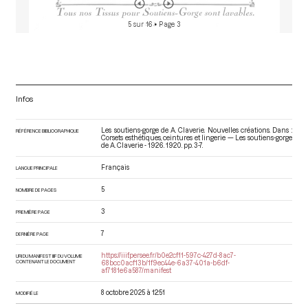
5 sur 16
• Page 3
Infos
Les soutiens-gorge de A. Claverie. Nouvelles créations. Dans :
RÉFÉRENCE BIBLIOGRAPHIQUE
Corsets esthétiques, ceintures et lingerie — Les soutiens-gorge
de A. Claverie - 1926
. 1920. pp. 3-7.
Français
LANGUE PRINCIPALE
5
NOMBRE DE PAGES
3
PREMIÈRE PAGE
7
DERNIÈRE PAGE
https://iiif.persee.fr/b0e2cf11-597c-427d-8ac7-
URI DU MANIFEST IIIF DU VOLUME
CONTENANT LE DOCUMENT
68bcc0acf13b/1f9ec44e-6a37-401a-b6df-
af7181e6a587/manifest
8 octobre 2025 à 12:51
MODIFIÉ LE