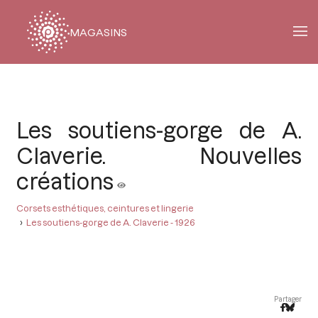
MAGASINS
Fil
d'Ariane
Les soutiens-gorge de A.
Claverie. Nouvelles
créations
Corsets esthétiques, ceintures et lingerie
Les soutiens-gorge de A. Claverie - 1926
Partager