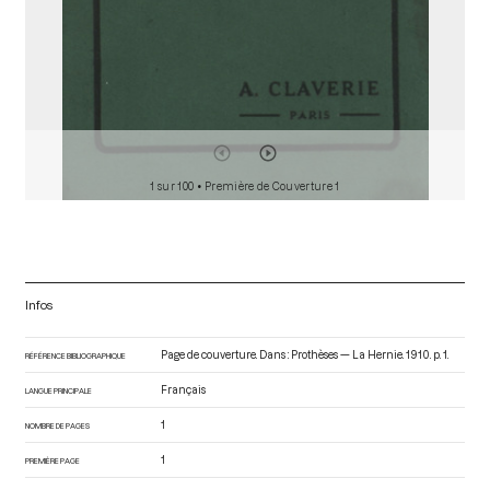
1 sur 100
• Première de Couverture 1
Infos
Page de couverture. Dans : Prothèses — La Hernie
. 1910. p. 1.
RÉFÉRENCE BIBLIOGRAPHIQUE
Français
LANGUE PRINCIPALE
1
NOMBRE DE PAGES
1
PREMIÈRE PAGE