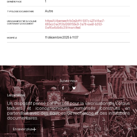
1
DERNIÈRE PAGE
Autre
TYPOLOGIE DOCUMENTAIRE
https://iiif.persee.fr/b0e2cf11-597c-427d-8ac7-
URI DU MANIFEST IIIF DU VOLUME
CONTENANT LE DOCUMENT
68bcc0acf13b/26815549-3a78-4a48-b353-
0af6a6db6c39/manifest
11 décembre 2025 à 11:07
MODIFIÉ LE
Suivez-nous
Les perséides
Un dispositif pensé par Persée pour la valorisation de corpus
textuels et iconographiques numérisés construits en
partenariat avec des équipes de recherche et des institutions
documentaires.
En savoir plus