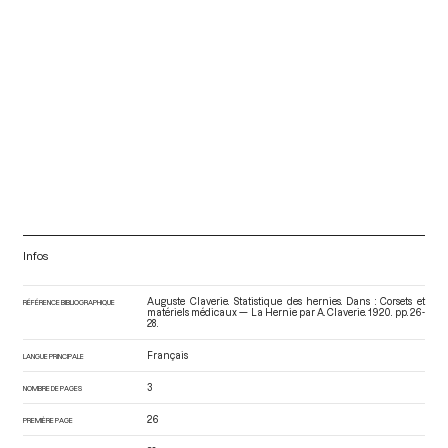
Infos
Auguste Claverie. Statistique des hernies. Dans : Corsets et
RÉFÉRENCE BIBLIOGRAPHIQUE
matériels médicaux — La Hernie par A. Claverie
. 1920. pp. 26-
28.
Français
LANGUE PRINCIPALE
3
NOMBRE DE PAGES
26
PREMIÈRE PAGE