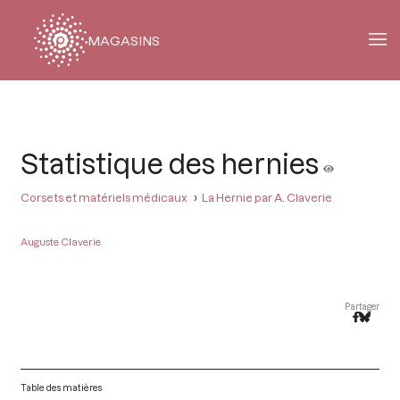
MAGASINS
Fil
d'Ariane
Statistique des hernies
Corsets et matériels médicaux
La Hernie par A. Claverie
Auguste Claverie
Partager
Table des matières