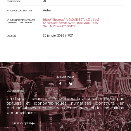
28
DERNIÈRE PAGE
Autre
TYPOLOGIE DOCUMENTAIRE
https://iiif.persee.fr/b0e2cf11-597c-427d-8ac7-
URI DU MANIFEST IIIF DU VOLUME
CONTENANT LE DOCUMENT
68bcc0acf13b/ed8a4561-a0e1-4e8a-9ba5-
9a35b9c04241/manifest
20 janvier 2026 à 18:27
MODIFIÉ LE
Suivez-nous
Les perséides
Un dispositif pensé par Persée pour la valorisation de corpus
textuels et iconographiques numérisés construits en
partenariat avec des équipes de recherche et des institutions
documentaires.
En savoir plus