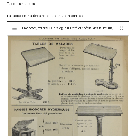
Table des matières
La table des matières ne contient aucune entrée.
V
Prothèses, n°1, 1890. Catalogue illustré et spécial des fauteuils, voitures, lits, tables mécaniques pour repos & malades.
i
s
u
a
l
i
s
e
u
r
M
i
r
a
d
o
r