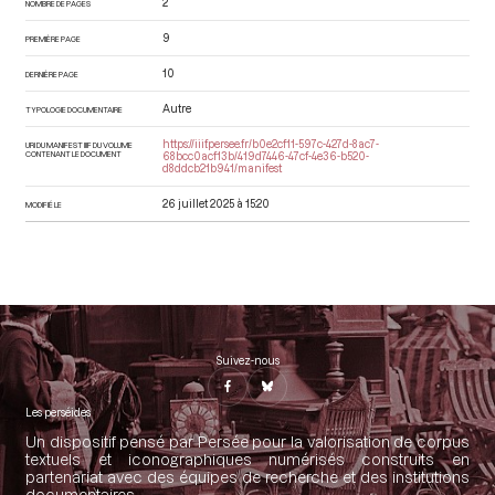
2
NOMBRE DE PAGES
9
PREMIÈRE PAGE
10
DERNIÈRE PAGE
Autre
TYPOLOGIE DOCUMENTAIRE
https://iiif.persee.fr/b0e2cf11-597c-427d-8ac7-
URI DU MANIFEST IIIF DU VOLUME
CONTENANT LE DOCUMENT
68bcc0acf13b/419d7446-47cf-4e36-b520-
d8ddcb21b941/manifest
26 juillet 2025 à 15:20
MODIFIÉ LE
Suivez-nous
Les perséides
Un dispositif pensé par Persée pour la valorisation de corpus
textuels et iconographiques numérisés construits en
partenariat avec des équipes de recherche et des institutions
documentaires.