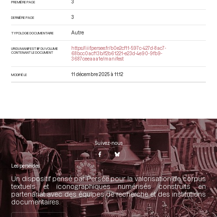
3
PREMIÈRE PAGE
3
DERNIÈRE PAGE
Autre
TYPOLOGIE DOCUMENTAIRE
https://iiif.persee.fr/b0e2cf11-597c-427d-8ac7-
URI DU MANIFEST IIIF DU VOLUME
CONTENANT LE DOCUMENT
68bcc0acf13b/f2b61221-e23d-4e90-9fb9-
3687ceeaaa1e/manifest
11 décembre 2025 à 11:12
MODIFIÉ LE
Suivez-nous
Les perséides
Un dispositif pensé par Persée pour la valorisation de corpus
textuels et iconographiques numérisés construits en
partenariat avec des équipes de recherche et des institutions
documentaires.