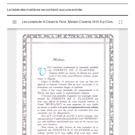
La table des matières ne contient aucune entrée.
V
Les corsets de A. Claverie. Paris : Maison Claverie, 1910. 8 p. (Corsets esthétiques, ceintures et lingerie, 16)
i
s
u
a
l
i
s
e
u
r
M
i
r
a
d
o
r