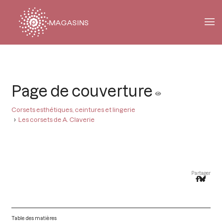
MAGASINS
Fil
d'Ariane
Page de couverture
Corsets esthétiques, ceintures et lingerie
Les corsets de A. Claverie
Partager
Table des matières