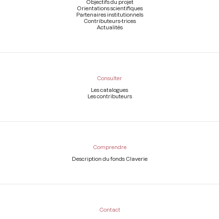
page
Objectifs du projet
Orientations scientifiques
Partenaires institutionnels
Contributeurs-trices
Actualités
Consulter
Les catalogues
Les contributeurs
Comprendre
Description du fonds Claverie
Contact