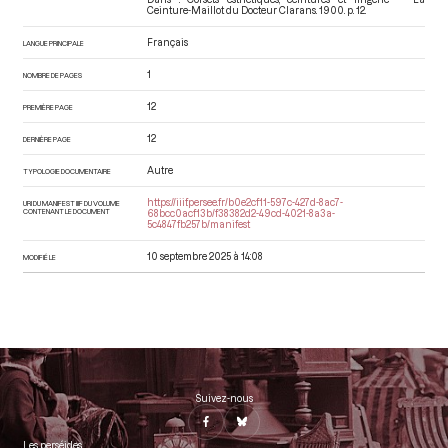
Ceinture-Maillot du Docteur Clarans
. 1900. p. 12.
Français
LANGUE PRINCIPALE
1
NOMBRE DE PAGES
12
PREMIÈRE PAGE
12
DERNIÈRE PAGE
Autre
TYPOLOGIE DOCUMENTAIRE
https://iiif.persee.fr/b0e2cf11-597c-427d-8ac7-
URI DU MANIFEST IIIF DU VOLUME
CONTENANT LE DOCUMENT
68bcc0acf13b/f38382d2-49cd-4021-8a3a-
5c4847fb257b/manifest
10 septembre 2025 à 14:08
MODIFIÉ LE
Suivez-nous
Les perséides