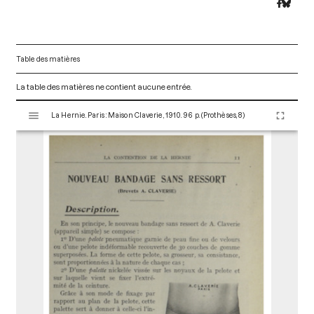
Table des matières
La table des matières ne contient aucune entrée.
V
La Hernie. Paris : Maison Claverie, 1910. 96 p. (Prothèses, 8)
i
s
u
a
l
i
s
e
u
r
M
i
r
a
d