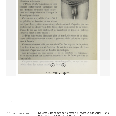
o
r
13 sur 100
• Page 11
Infos
Nouveau bandage sans ressort (Brevets A. Claverie). Dans :
RÉFÉRENCE BIBLIOGRAPHIQUE
Prothèses — La Hernie
. 1910. pp. 11-13.