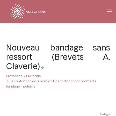
MAGASINS
Fil
d'Ariane
Nouveau bandage sans
ressort (Brevets A.
Claverie)
Prothèses
La Hernie
La contention de la hernie et les perfectionnements du
bandage moderne
Partager