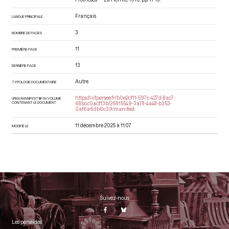
Français
LANGUE PRINCIPALE
3
NOMBRE DE PAGES
11
PREMIÈRE PAGE
13
DERNIÈRE PAGE
Autre
TYPOLOGIE DOCUMENTAIRE
https://iiif.persee.fr/b0e2cf11-597c-427d-8ac7-
URI DU MANIFEST IIIF DU VOLUME
CONTENANT LE DOCUMENT
68bcc0acf13b/26815549-3a78-4a48-b353-
0af6a6db6c39/manifest
11 décembre 2025 à 11:07
MODIFIÉ LE
Suivez-nous
Les perséides