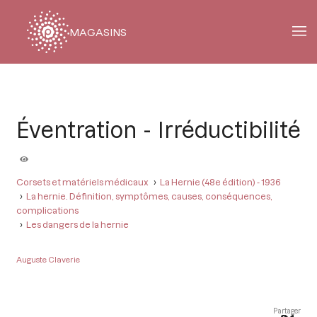
MAGASINS
Fil
d'Ariane
Éventration - Irréductibilité
Corsets et matériels médicaux
La Hernie (48e édition) - 1936
La hernie. Définition, symptômes, causes, conséquences,
complications
Les dangers de la hernie
Auguste Claverie
Partager