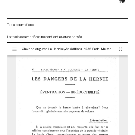
Table des matières
La table des matières ne contient aucune entrée.
V
Claverie Auguste. La Hernie (48e édition) - 1936. Paris : Maison Claverie, 1930. 166 p. (Corsets et matériels médicaux, 16)
i
s
u
a
l
i
s
e
u
r
M
i
r
a
d