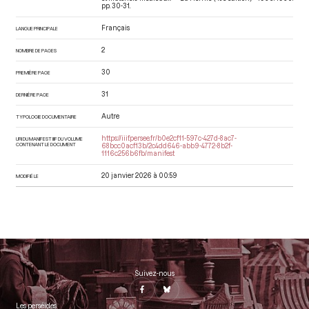
pp. 30-31.
Français
LANGUE PRINCIPALE
2
NOMBRE DE PAGES
30
PREMIÈRE PAGE
31
DERNIÈRE PAGE
Autre
TYPOLOGIE DOCUMENTAIRE
https://iiif.persee.fr/b0e2cf11-597c-427d-8ac7-
URI DU MANIFEST IIIF DU VOLUME
CONTENANT LE DOCUMENT
68bcc0acf13b/2c4dd646-abb9-4772-8b2f-
1116c256b6fb/manifest
20 janvier 2026 à 00:59
MODIFIÉ LE
Suivez-nous
Les perséides