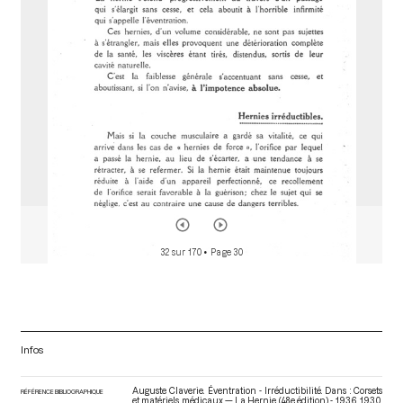
o
r
32 sur 170
• Page 30
Infos
Auguste Claverie. Éventration - Irréductibilité. Dans : Corsets
RÉFÉRENCE BIBLIOGRAPHIQUE
et matériels médicaux — La Hernie (48e édition) - 1936
. 1930.