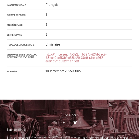
Français
LANGUE PRINCIPALE
1
NOMBRE DE PAGES
5
PREMIÈRE PAGE
5
DERNIÈRE PAGE
Liminaire
TYPOLOGIE DOCUMENTAIRE
https://iiif.persee.fr/b0e2cf11-597c-427d-8ac7-
URI DU MANIFEST IIIF DU VOLUME
CONTENANT LE DOCUMENT
68bcc0acf13b/ec738c20-34c9-41cc-a956-
ee64b541d332/manifest
10 septembre 2025 à 13:22
MODIFIÉ LE
Suivez-nous
Les perséides
Un dispositif pensé par Persée pour la valorisation de corpus