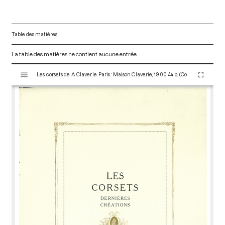
Table des matières
La table des matières ne contient aucune entrée.
V
Les corsets de A. Claverie. Paris : Maison Claverie, 1900. 44 p. (Corsets esthétiques, ceintures et lingerie, 1)
i
s
u
a
l
i
s
e
u
r
M
i
r
a
d
o