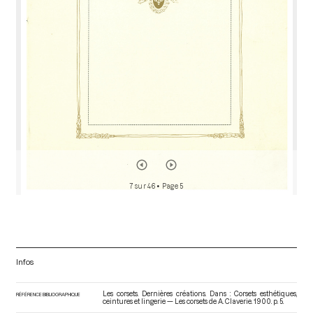
r
7 sur 46
• Page 5
Infos
Les corsets. Dernières créations. Dans : Corsets esthétiques,
RÉFÉRENCE BIBLIOGRAPHIQUE
ceintures et lingerie — Les corsets de A. Claverie
. 1900. p. 5.