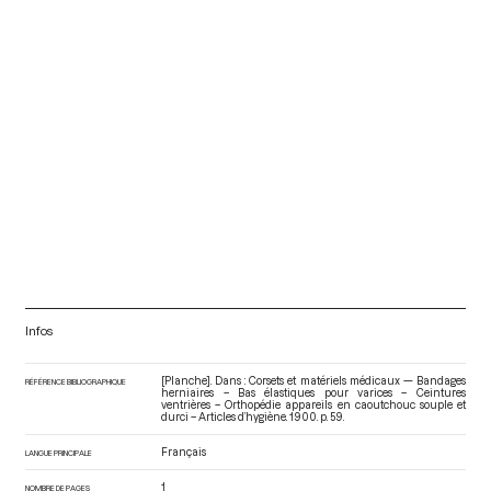
Infos
[Planche]. Dans : Corsets et matériels médicaux — Bandages
RÉFÉRENCE BIBLIOGRAPHIQUE
herniaires – Bas élastiques pour varices – Ceintures
ventrières – Orthopédie appareils en caoutchouc souple et
durci – Articles d’hygiène
. 1900. p. 59.
Français
LANGUE PRINCIPALE
1
NOMBRE DE PAGES