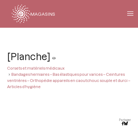
MAGASINS
Fil
d'Ariane
[Planche]
Corsets et matériels médicaux
Bandages herniaires – Bas élastiques pour varices – Ceintures
ventrières – Orthopédie appareils en caoutchouc souple et durci –
Articles d’hygiène
Partager