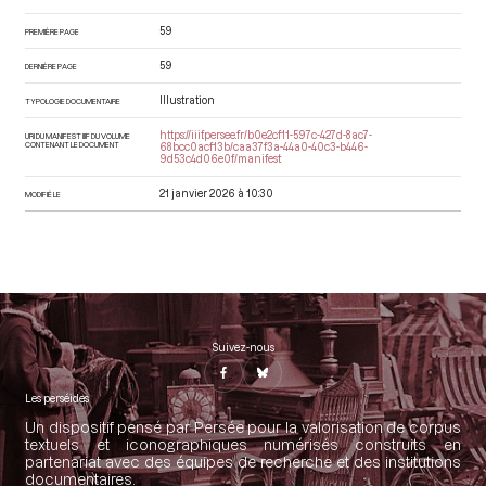
59
PREMIÈRE PAGE
59
DERNIÈRE PAGE
Illustration
TYPOLOGIE DOCUMENTAIRE
https://iiif.persee.fr/b0e2cf11-597c-427d-8ac7-
URI DU MANIFEST IIIF DU VOLUME
CONTENANT LE DOCUMENT
68bcc0acf13b/caa37f3a-44a0-40c3-b446-
9d53c4d06e0f/manifest
21 janvier 2026 à 10:30
MODIFIÉ LE
Suivez-nous
Les perséides
Un dispositif pensé par Persée pour la valorisation de corpus
textuels et iconographiques numérisés construits en
partenariat avec des équipes de recherche et des institutions
documentaires.