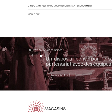
URI DU MANIFEST IIIF DU VOLUME CONTENANT LE DOCUMENT
MODIFIÉ LE
Suivez-nous
Les perséides
Un dispositif pensé par Pers
partenariat avec des équipes 
En savoir plus
MAGASINS