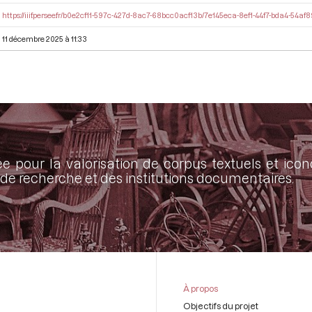
https://iiif.persee.fr/b0e2cf11-597c-427d-8ac7-68bcc0acf13b/7e145eca-8ef1-44f7-bda4-54a
11 décembre 2025 à 11:33
ée pour la valorisation de corpus textuels et ic
de recherche et des institutions documentaires.
À propos
Objectifs du projet