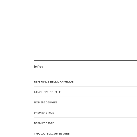
Infos
RÉFÉRENCE BIBLIOGRAPHIQUE
LANGUE PRINCIPALE
NOMBRE DE PAGES
PREMIÈRE PAGE
DERNIÈRE PAGE
TYPOLOGIE DOCUMENTAIRE