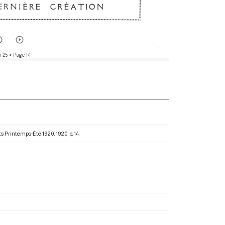
r 25
• Page 14
ets Printemps-Été 1920
. 1920. p. 14.