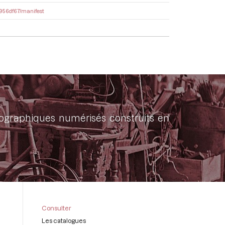
f8956df67/manifest
onographiques numérisés construits en
Consulter
Les catalogues