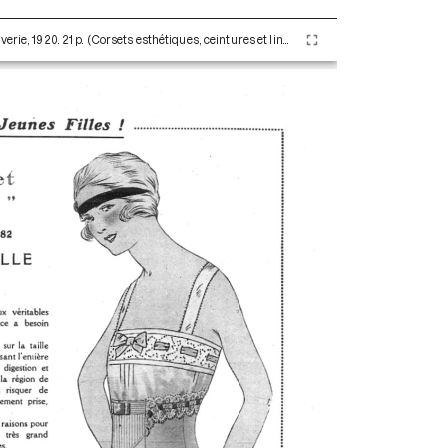
Corsets Printemps-Été 1920. Paris : Maison Claverie, 1920. 21 p. (Corsets esthétiques, ceintures et lingerie, 31)