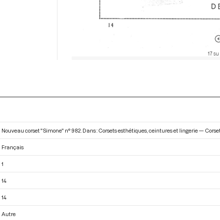
17 su
Nouveau corset "Simone" n° 982. Dans : Corsets esthétiques, ceintures et lingerie — Cors
Français
1
14
14
Autre