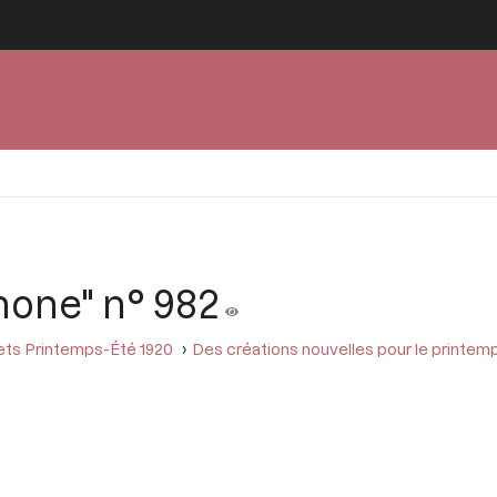
mone" n° 982
ts Printemps-Été 1920
Des créations nouvelles pour le printemp