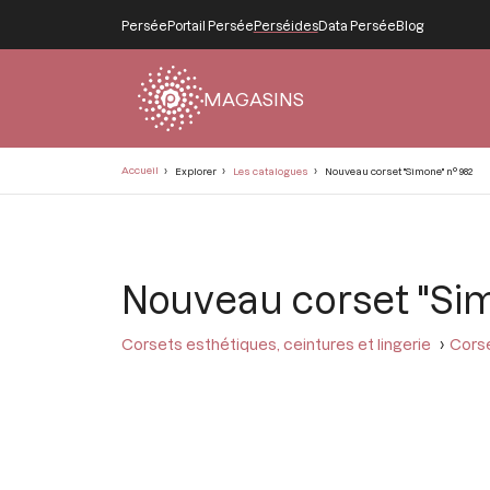
Persée
Portail Persée
Perséides
Data Persée
Blog
MAGASINS
Fil
Accueil
Explorer
Les catalogues
Nouveau corset "Simone" n° 982
d'Ariane
Nouveau corset "Si
Corsets esthétiques, ceintures et lingerie
Corse