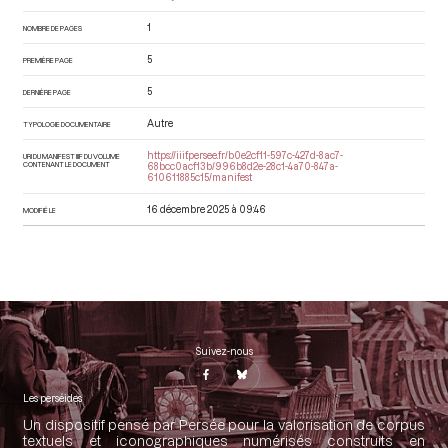
1
NOMBRE DE PAGES
5
PREMIÈRE PAGE
5
DERNIÈRE PAGE
Autre
TYPOLOGIE DOCUMENTAIRE
https://iiif.persee.fr/b0e2cf11-597c-427d-8ac7-
URI DU MANIFEST IIIF DU VOLUME
CONTENANT LE DOCUMENT
68bcc0acf13b/996b8d2e-28c1-4a70-847a-
610611885c15/manifest
16 décembre 2025 à 09:46
MODIFIÉ LE
Suivez-nous
Les perséides
Un dispositif pensé par Persée pour la valorisation de corpus
textuels et iconographiques numérisés construits en