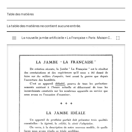
Table des matières
La table des matières ne contient aucune entrée.
V
La nouvelle jambe artificielle « La Française ». Paris : Maison Claverie, 1920. 28 p. (Prothèses, 18)
i
s
u
a
l
i
s
e
u
r
M
i
r
a
d
o
r