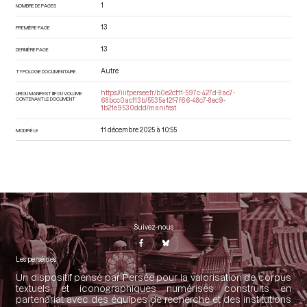
1
NOMBRE DE PAGES
13
PREMIÈRE PAGE
13
DERNIÈRE PAGE
Autre
TYPOLOGIE DOCUMENTAIRE
https://iiif.persee.fr/b0e2cf11-597c-427d-8ac7-
URI DU MANIFEST IIIF DU VOLUME
CONTENANT LE DOCUMENT
68bcc0acf13b/5535a12f-7f66-48c7-8ec9-
1b21e9530ddd/manifest
11 décembre 2025 à 10:55
MODIFIÉ LE
Suivez-nous
Les perséides
Un dispositif pensé par Persée pour la valorisation de corpus
textuels et iconographiques numérisés construits en
partenariat avec des équipes de recherche et des institutions