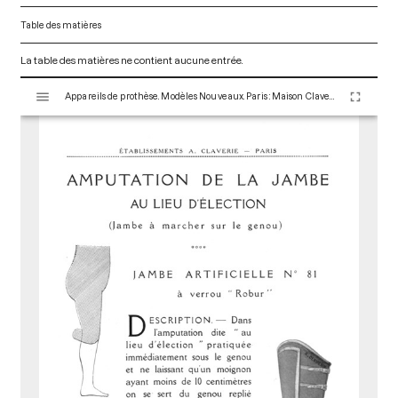
Table des matières
La table des matières ne contient aucune entrée.
V
Appareils de prothèse. Modèles Nouveaux. Paris : Maison Claverie, 1900. 16 p. (Prothèses, 2)
i
s
u
a
l
i
s
e
u
r
M
i
r
a
d
o
r