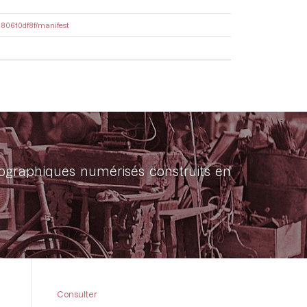
a580610df8f/manifest
onographiques numérisés construits en
Consulter