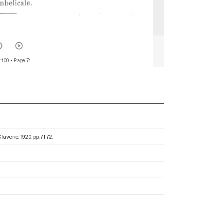
 100
• Page 71
Claverie
. 1920. pp. 71-72.