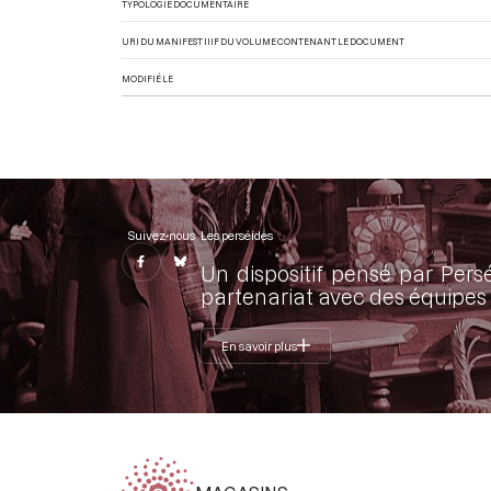
TYPOLOGIE DOCUMENTAIRE
URI DU MANIFEST IIIF DU VOLUME CONTENANT LE DOCUMENT
MODIFIÉ LE
Suivez-nous
Les perséides
Un dispositif pensé par Pers
partenariat avec des équipes 
En savoir plus