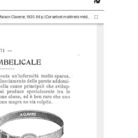
Claverie Auguste. L’ernia di A. Claverie. Paris : Maison Claverie, 1920. 96 p. (Corsets et matériels médicaux, 9)