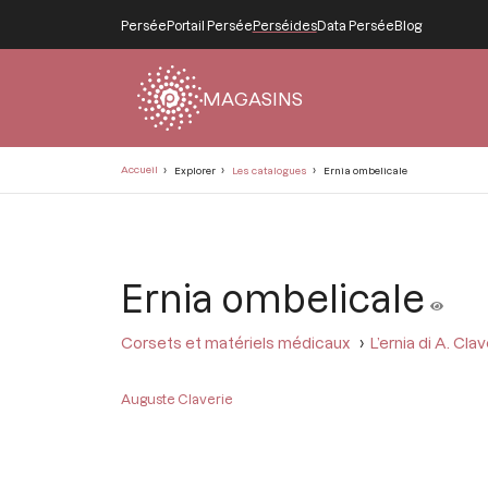
Persée
Portail Persée
Perséides
Data Persée
Blog
MAGASINS
Fil
Accueil
Explorer
Les catalogues
Ernia ombelicale
d'Ariane
Ernia ombelicale
Corsets et matériels médicaux
L’ernia di A. Clav
Auguste Claverie