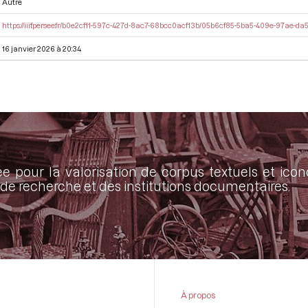
Autre
https://iiif.persee.fr/b0e2cf11-597c-427d-8ac7-68bcc0acf13b/05b6cf85-5ba5-409e-97ae-d
16 janvier 2026 à 20:34
ée pour la valorisation de corpus textuels et ic
de recherche et des institutions documentaires.
À propos