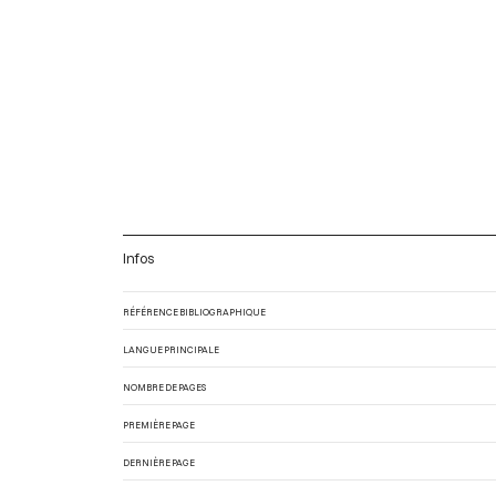
Infos
RÉFÉRENCE BIBLIOGRAPHIQUE
LANGUE PRINCIPALE
NOMBRE DE PAGES
PREMIÈRE PAGE
DERNIÈRE PAGE