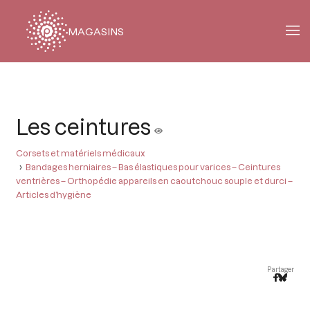
MAGASINS
Fil
d'Ariane
Les ceintures
Corsets et matériels médicaux
Bandages herniaires – Bas élastiques pour varices – Ceintures
ventrières – Orthopédie appareils en caoutchouc souple et durci –
Articles d’hygiène
Partager