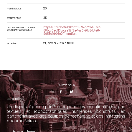
20
PREMIÈRE PAGE
35
DERNIÈRE PAGE
https://iiif.persee.fr/b0e2cf11-597c-427d-8ac7-
URI DU MANIFEST IIIF DU VOLUME
CONTENANT LE DOCUMENT
68bcc0acf13b/caa37f3a-44a0-40c3-b446-
9d53c4d06e0f/manifest
21 janvier 2026 à 10:30
MODIFIÉ LE
Suivez-nous
Les perséides
Un dispositif pensé par Persée pour la valorisation de corpus
textuels et iconographiques numérisés construits en
partenariat avec des équipes de recherche et des institutions
documentaires.
En savoir plus