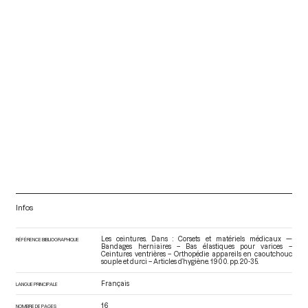
Infos
Les ceintures. Dans : Corsets et matériels médicaux —
RÉFÉRENCE BIBLIOGRAPHIQUE
Bandages herniaires – Bas élastiques pour varices –
Ceintures ventrières – Orthopédie appareils en caoutchouc
souple et durci – Articles d’hygiène
. 1900. pp. 20-35.
Français
LANGUE PRINCIPALE
16
NOMBRE DE PAGES