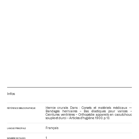
Infos
Hernie crurale. Dans : Corsets et matériels médicaux —
RÉFÉRENCE BIBLIOGRAPHIQUE
Bandages herniaires – Bas élastiques pour varices –
Ceintures ventrières – Orthopédie appareils en caoutchouc
souple et durci – Articles d’hygiène
. 1900. p. 13.
Français
LANGUE PRINCIPALE
1
NOMBRE DE PAGES