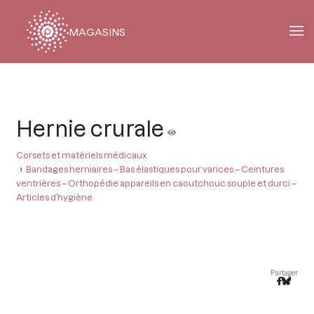
MAGASINS
Fil
d'Ariane
Hernie crurale
Corsets et matériels médicaux
Bandages herniaires – Bas élastiques pour varices – Ceintures
ventrières – Orthopédie appareils en caoutchouc souple et durci –
Articles d’hygiène
Partager