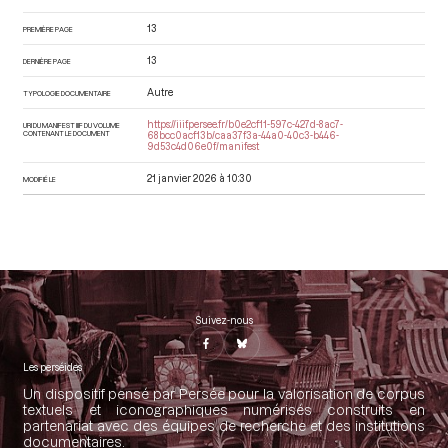
13
PREMIÈRE PAGE
13
DERNIÈRE PAGE
Autre
TYPOLOGIE DOCUMENTAIRE
https://iiif.persee.fr/b0e2cf11-597c-427d-8ac7-
URI DU MANIFEST IIIF DU VOLUME
CONTENANT LE DOCUMENT
68bcc0acf13b/caa37f3a-44a0-40c3-b446-
9d53c4d06e0f/manifest
21 janvier 2026 à 10:30
MODIFIÉ LE
Suivez-nous
Les perséides
Un dispositif pensé par Persée pour la valorisation de corpus
textuels et iconographiques numérisés construits en
partenariat avec des équipes de recherche et des institutions
documentaires.