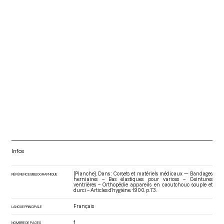
Infos
[Planche]. Dans : Corsets et matériels médicaux — Bandages
RÉFÉRENCE BIBLIOGRAPHIQUE
herniaires – Bas élastiques pour varices – Ceintures
ventrières – Orthopédie appareils en caoutchouc souple et
durci – Articles d’hygiène
. 1900. p. 73.
Français
LANGUE PRINCIPALE
1
NOMBRE DE PAGES