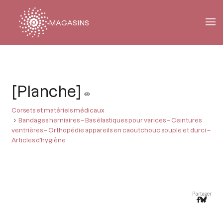
MAGASINS
Fil
d'Ariane
[Planche]
Corsets et matériels médicaux
Bandages herniaires – Bas élastiques pour varices – Ceintures
ventrières – Orthopédie appareils en caoutchouc souple et durci –
Articles d’hygiène
Partager