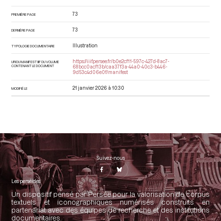
73
PREMIÈRE PAGE
73
DERNIÈRE PAGE
Illustration
TYPOLOGIE DOCUMENTAIRE
https://iiif.persee.fr/b0e2cf11-597c-427d-8ac7-
URI DU MANIFEST IIIF DU VOLUME
CONTENANT LE DOCUMENT
68bcc0acf13b/caa37f3a-44a0-40c3-b446-
9d53c4d06e0f/manifest
21 janvier 2026 à 10:30
MODIFIÉ LE
Suivez-nous
Les perséides
Un dispositif pensé par Persée pour la valorisation de corpus
textuels et iconographiques numérisés construits en
partenariat avec des équipes de recherche et des institutions
documentaires.