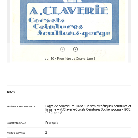
1 sur 30
• Première de Couverture 1
Infos
Pages de couverture. Dans : Corsets esthétiques, ceintures et
RÉFÉRENCE BIBLIOGRAPHIQUE
lingerie — A. Claverie Corsets Ceintures Soutiens-gorge - 1933
.
1930. pp. 1-2.
Français
LANGUE PRINCIPALE
2
NOMBRE DE PAGES