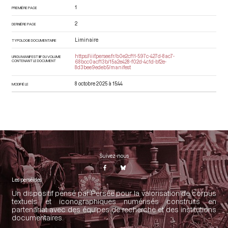
1
PREMIÈRE PAGE
2
DERNIÈRE PAGE
Liminaire
TYPOLOGIE DOCUMENTAIRE
https://iiif.persee.fr/b0e2cf11-597c-427d-8ac7-
URI DU MANIFEST IIIF DU VOLUME
CONTENANT LE DOCUMENT
68bcc0acf13b/15a2e428-f02d-4c1d-bf2e-
8d3bee9edeb5/manifest
8 octobre 2025 à 15:44
MODIFIÉ LE
Suivez-nous
Les perséides
Un dispositif pensé par Persée pour la valorisation de corpus
textuels et iconographiques numérisés construits en
partenariat avec des équipes de recherche et des institutions
documentaires.